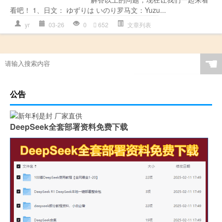
看吧！ 1、日文： ゆずりは いのり罗马文：Yuzu...
yr
03-26
0
652
文章列表
☚
公告
DeepSeek全套部署资料免费下载