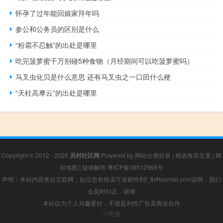
怀孕了过年能回娘家拜年吗
参公和公务员的区别是什么
“粉霜不忍触”的出处是哪里
吃完菠萝蜜千万别碰5种食物（月经期间可以吃菠萝蜜吗）
马叉虫化贝是什么意思 还有马叉虫之一口田什么梗
“天柱高摩云”的出处是哪里
Copyright © 2012 - 2026
员村社区网
Powered by
网站分类目录
|
精选推荐文章
|
网
站地图
|
疑难解答
粤ICP备08012969号
声明：本站内容来自互联网，如信息有错误可发邮件到f_fb#foxmail.com说明，我们
会及时纠正，谢谢
本站仅为个人兴趣爱好，不接盈利性广告及商业合作
小男孩