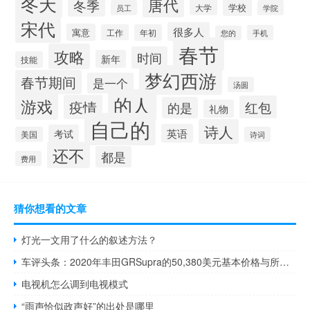
冬天
唐代
冬季
学校
大学
员工
学院
宋代
很多人
寓意
工作
年初
手机
您的
春节
攻略
时间
新年
技能
梦幻西游
春节期间
是一个
汤圆
的人
游戏
疫情
红包
的是
礼物
自己的
诗人
英语
考试
美国
诗词
还不
都是
费用
猜你想看的文章
灯光一文用了什么的叙述方法？
车评头条：2020年丰田GRSupra的50,380美元基本价格与所有铸入
电视机怎么调到电视模式
“雨声恰似政声好”的出处是哪里