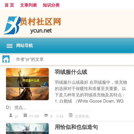
首 页
文章列表
知识分类
网站导航
>
作者“yr”的文章
羽绒服什么绒
羽绒服什么绒最好 在羽绒服中，填充物
的选择对于保暖性和质量至关重要。以
下是几种常见的羽绒填充物及其特点：
1. 白鹅绒 （White Goose Down, WG
D） 优点...
yr
01-09
0
44
文章列表
用恰似和也似造句