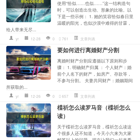
使用“恰似……也似……”这一结构造句
时，可以创造出生动、形象的比喻。以
下是一些示例： 1. 她的笑容恰似春日里
温暖的阳光，也似沙漠中难得的甘霖，
给人带来无尽...
yr
12-28
0
761
文章列表
要如何进行离婚财产分割
离婚时财产分割应遵循以下原则和步
骤： 1. 明确财产归属 ： 个人财产：婚
前个人名下的财产，如房产、存款等，
不参与分割。 夫妻共同财产：婚姻期间
所获取的...
yr
12-26
0
657
文章列表
楪祈怎么读罗马音（楪祈怎么
读）
关于楪祈怎么读罗马音，楪祈怎么读这
个很多人还不知道，今天小六来为大家
解答以上的问题，现在让我们一起来看