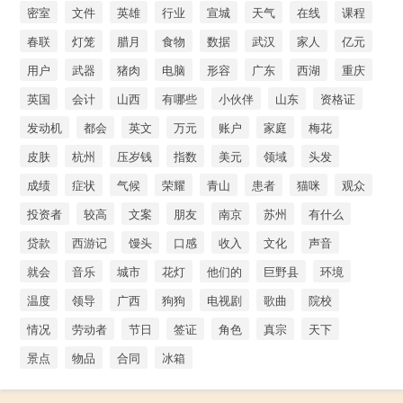
密室
文件
英雄
行业
宣城
天气
在线
课程
春联
灯笼
腊月
食物
数据
武汉
家人
亿元
用户
武器
猪肉
电脑
形容
广东
西湖
重庆
英国
会计
山西
有哪些
小伙伴
山东
资格证
发动机
都会
英文
万元
账户
家庭
梅花
皮肤
杭州
压岁钱
指数
美元
领域
头发
成绩
症状
气候
荣耀
青山
患者
猫咪
观众
投资者
较高
文案
朋友
南京
苏州
有什么
贷款
西游记
馒头
口感
收入
文化
声音
就会
音乐
城市
花灯
他们的
巨野县
环境
温度
领导
广西
狗狗
电视剧
歌曲
院校
情况
劳动者
节日
签证
角色
真宗
天下
景点
物品
合同
冰箱