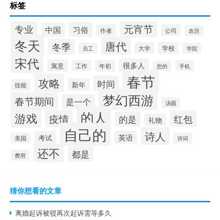
标签
专业
元宵节
习俗
中国
作者
公司
农历
冬天
唐代
冬季
学校
大学
员工
学院
宋代
很多人
寓意
工作
年初
手机
您的
春节
攻略
时间
新年
技能
梦幻西游
春节期间
是一个
汤圆
的人
游戏
疫情
红包
的是
礼物
自己的
诗人
英语
考试
美国
诗词
还不
都是
费用
猜你想看的文章
离婚起诉被驳再次起诉需等多久