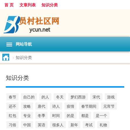
首 页
文章列表
知识分类
网站导航
>
知识分类
知识分类
春节
自己的
的人
冬天
梦幻西游
宋代
游戏
还不
攻略
唐代
诗人
疫情
春节期间
元宵节
红包
专业
冬季
时间
的是
都是
是一个
习俗
中国
英语
很多人
新年
考试
礼物