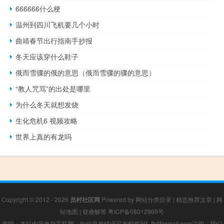
666666什么梗
温州到四川飞机要几个小时
曲靖春节出行指南手抄报
冬天应该穿什么鞋子
俄而雪骤的俄的意思（俄而雪骤的骤的意思）
“教人咒骂”的出处是哪里
为什么冬天就想发烧
生化危机6 视频攻略
世界上真的有龙吗
Copyright © 2012 - 2026
员村社区网
Powered by
网站分类目录
|
精选推荐文章
|
网
站地图
|
疑难解答
粤ICP备08012969号
声明：本站内容来自互联网，如信息有错误可发邮件到f_fb#foxmail.com说明，我们