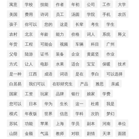
寓意
学校
技能
作者
年初
公司
工作
大学
美国
费用
诗词
员工
汤圆
学院
手机
农历
孩子
你可以
您的
这是
长辈
考生
学生
农村
北京
年龄
能力
价格
词人
系统
释义
年货
工程
可能会
视频
车辆
科目
广州
父母
陆游
证书
装备
企业
黄庭坚
作业
方式
让人
电影
水果
适合
宝宝
保暖
技术
是一种
江西
成语
词语
是在
李白
可以选择
白居易
我们可以
在职研究生
产品
雅思
亲戚
国家
工资
玩家
品牌
银行
娘家
学费
您可以
日本
华为
生长
这一
杜甫
我是
模式
年夜饭
世界
信息
学科
次韵
梦幻
苏轼
功能
苹果
上海
学员
副本
河南
单位
山阴
金额
气温
教师
对联
剧情
天津
面团