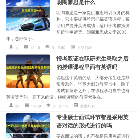
朗阁雅思是什么
朗阁雅思是一家提供雅思培训服务的机
构，它主要提供雅思托福英语课程，帮
助用户提升英语成绩，适用于考前预测
和留学申请等。朗阁雅思成立于2003
年，总部位于...
lg
12-16
0
90
文章列表
报考双证在职研究生录取之后
的授课课程里面有英语吗
说起这个英语的话，大部分考生还是非
常发愁的。毕竟大部分教育当中，除了
考试有英语之外，在课程学习当中也有
英语等等的。算下来的话，继续读研的教育考生在...
bk
11-09
0
173
文章列表
专业硕士面试环节都是采用英
语对话的形式进行的吗
要说面试的话，也不都是采用英语进行