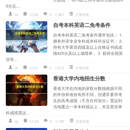
0分左...
zs
12-30
0
481
文章列表
自考本科英语二免考条件
自考本科英语二免考条件通常包括： 1.
拥有外语专业专科或本科毕业证书； 2.
持有大学英语四级及以上合格证书或成
绩425分及以上成绩单； 3. 获得全国英
语等...
zk
12-27
0
573
文章列表
香港大学内地招生分数
香港大学在内地的录取分数线根据不同
的年份和省份有所不同，但通常要求考
生的高考成绩（不含任何加分）需达到
当地重点一本本科线以上，并且英语单
科成绩需达...
xg
12-23
0
185
文章列表