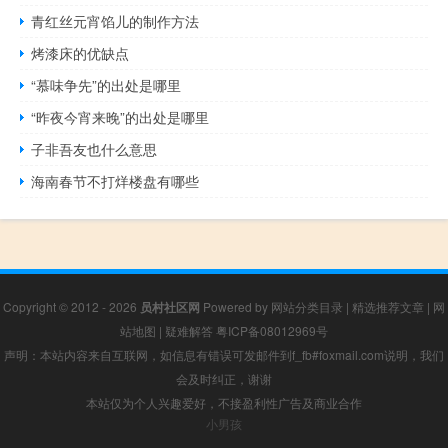
青红丝元宵馅儿的制作方法
烤漆床的优缺点
“慕味争先”的出处是哪里
“昨夜今宵来晚”的出处是哪里
子非吾友也什么意思
海南春节不打烊楼盘有哪些
Copyright © 2012 - 2026
员村社区网
Powered by
网站分类目录
|
精选推荐文章
|
网
站地图
|
疑难解答
粤ICP备08012969号
声明：本站内容来自互联网，如信息有错误可发邮件到f_fb#foxmail.com说明，我们
会及时纠正，谢谢
本站仅为个人兴趣爱好，不接盈利性广告及商业合作
小男孩