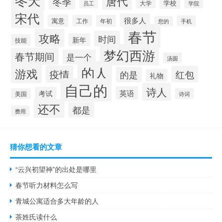
唐代
冬季
学校
大学
员工
学院
宋代
很多人
寓意
工作
年初
手机
您的
春节
攻略
时间
新年
技能
梦幻西游
春节期间
是一个
汤圆
的人
游戏
疫情
红包
的是
礼物
自己的
诗人
英语
考试
美国
诗词
还不
都是
费用
猜你想看的文章
“云兴初望神”的出处是哪里
春节听力材料怎么写
青城公寓适合多大年龄的人
茶姓氏读什么