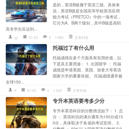
是的，英语B级属于英语三级。具体来
说，英语B级是全国高等学校英语应用
能力考试（PRETCO）中的一项考试，
它分为A、B两个级别，其中B级是高职
高专学生应达到...
yy
01-03
0
890
文章列表
托福过了有什么用
托福成绩在多个方面具有实用价值，以
下是其主要用途： 1. 出国留学 ： 托福
成绩是申请美国、英国、加拿大等英语
国家大学的重要依据。 托福成绩通常被
全球150...
tf
01-02
0
342
文章列表
专升本英语要考多少分
专升本英语科目的分数情况如下： 1. 总
分 ： 英语科目的满分通常为100分或15
0分，具体取决于各省的考试安排。 2.
分数线 ： 60%以上同学英语分数线在9