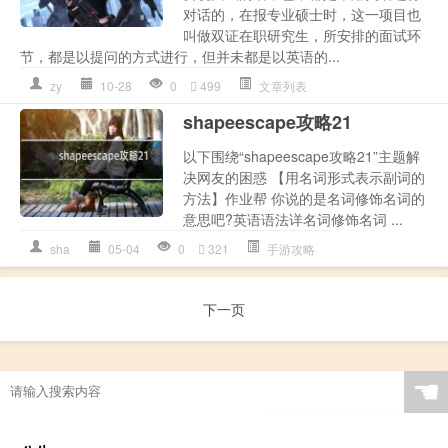
对话的，在报专业硕士时，这一项目也
叫做双证在职研究生，所安排的面试环
节，都是以提问的方式进行，但并未都是以英语的...
zy
10-28
0
499
文章列表
shapeescape攻略21
以下围绕“shapeescape攻略21”主题解
决网友的困惑 【用名词形式表示副词的
方法】作业帮 你说的是名词修饰名词的
意思吧?英语语法详名词修饰名词 ...
sha
05-04
0
321
手游攻略
下一页
☚