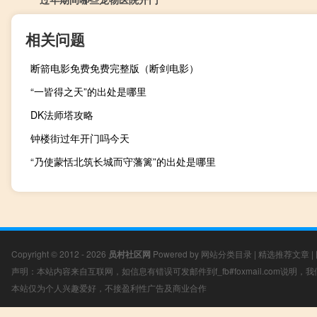
相关问题
断箭电影免费免费完整版（断剑电影）
“一皆得之天”的出处是哪里
DK法师塔攻略
钟楼街过年开门吗今天
“乃使蒙恬北筑长城而守藩篱”的出处是哪里
Copyright © 2012 - 2026
员村社区网
Powered by
网站分类目录
|
精选推荐文章
|
声明：本站内容来自互联网，如信息有错误可发邮件到f_fb#foxmail.com说明
本站仅为个人兴趣爱好，不接盈利性广告及商业合作