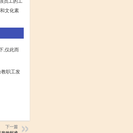
强员工的工
象和文化素
下,仅此而
给教职工发
下一篇
品发放标准