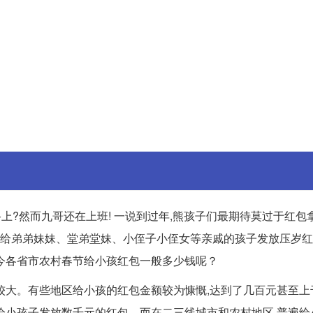
路上?然而九哥还在上班! 一说到过年,熊孩子们最期待莫过于红包
不了给弟弟妹妹、堂弟堂妹、小侄子小侄女等亲戚的孩子发放压岁
今各省市农村春节给小孩红包一般多少钱呢？
较大。有些地区给小孩的红包金额较为慷慨,达到了几百元甚至上
给小孩子发放数千元的红包。而在二三线城市和农村地区,普遍给