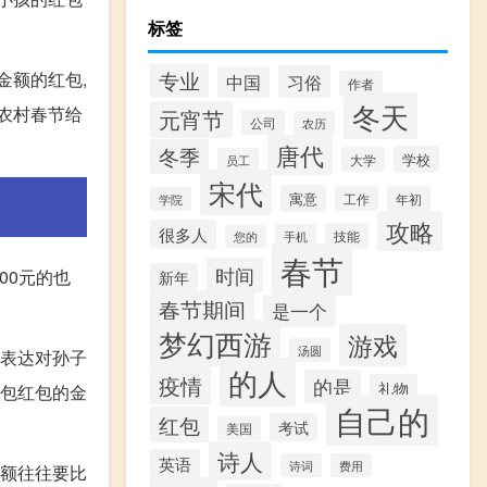
标签
专业
金额的红包,
习俗
中国
作者
冬天
农村春节给
元宵节
公司
农历
唐代
冬季
学校
大学
员工
宋代
寓意
工作
年初
学院
攻略
很多人
技能
手机
您的
春节
时间
00元的也
新年
春节期间
是一个
梦幻西游
游戏
汤圆
以表达对孙子
的人
疫情
的是
礼物
子包红包的金
自己的
红包
考试
美国
诗人
英语
诗词
费用
金额往往要比