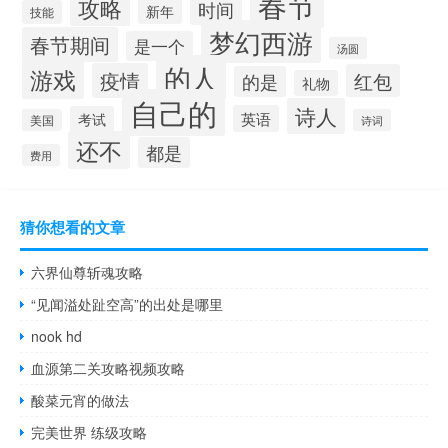
春节
攻略
时间
新年
技能
梦幻西游
春节期间
是一个
汤圆
的人
游戏
疫情
红包
的是
礼物
自己的
诗人
英语
考试
美国
诗词
还不
都是
费用
猜你想看的文章
六界仙尊斩魂攻略
“见闻溢处趾空高”的出处是哪里
nook hd
血源第二关攻略视频攻略
酸菜元宵的做法
完美世界 练级攻略