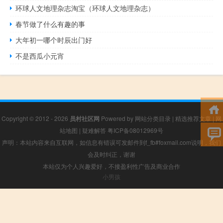
环球人文地理杂志淘宝（环球人文地理杂志）
春节做了什么有趣的事
大年初一哪个时辰出门好
不是西瓜小元宵
Copyright © 2012 - 2026
员村社区网
Powered by
网站分类目录
|
精选推荐文章
|
网
站地图
|
疑难解答
粤ICP备08012969号
声明：本站内容来自互联网，如信息有错误可发邮件到f_fb#foxmail.com说明，我们
会及时纠正，谢谢
本站仅为个人兴趣爱好，不接盈利性广告及商业合作
小男孩