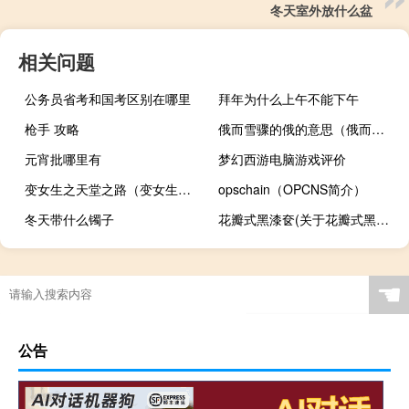
冬天室外放什么盆
相关问题
公务员省考和国考区别在哪里
拜年为什么上午不能下午
枪手 攻略
俄而雪骤的俄的意思（俄而雪骤的骤的意思）
元宵批哪里有
梦幻西游电脑游戏评价
变女生之天堂之路（变女生之天堂之路）
opschain（OPCNS简介）
冬天带什么镯子
花瓣式黑漆奁(关于花瓣式黑漆奁简述)
☚
公告