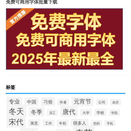
免费可商用字体批量下载
标签
专业
元宵节
习俗
中国
作者
公司
农历
冬天
唐代
冬季
学校
大学
员工
学院
宋代
很多人
寓意
工作
年初
手机
您的