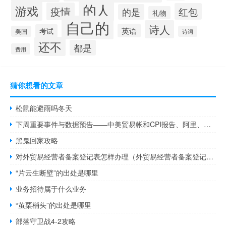
的人
游戏
疫情
红包
的是
礼物
自己的
诗人
英语
考试
美国
诗词
还不
都是
费用
猜你想看的文章
松鼠能避雨吗冬天
下周重要事件与数据预告——中美贸易帐和CPI报告、阿里、中芯国际、中国移动等企业财报重磅公布美联储多位官员轮番露面
黑鬼回家攻略
对外贸易经营者备案登记表怎样办理（外贸易经营者备案登记表）
“片云生断壁”的出处是哪里
业务招待属于什么业务
“茧栗梢头”的出处是哪里
部落守卫战4-2攻略