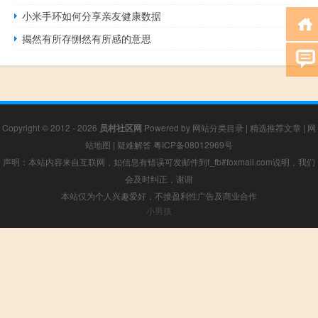
小米手环如何分享亲友健康数据
揭然有所存恻然有所感的意思
Copyright © 2012 - 2026
员村社区网
Powered by
网站分类目录
|
精选推荐文章
|
网
站地图
|
疑难解答
粤ICP备08012969号
声明：本站内容来自互联网，如信息有错误可发邮件到f_fb#foxmail.com说明，我们
会及时纠正，谢谢
本站仅为个人兴趣爱好，不接盈利性广告及商业合作
小男孩