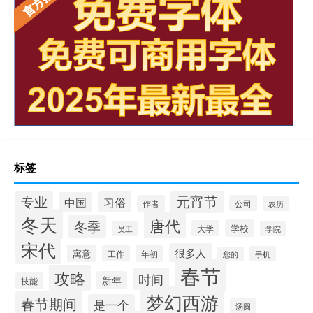
标签
专业
元宵节
习俗
中国
作者
公司
农历
冬天
唐代
冬季
学校
大学
员工
学院
宋代
很多人
寓意
工作
年初
手机
您的
春节
攻略
时间
新年
技能
梦幻西游
春节期间
是一个
汤圆