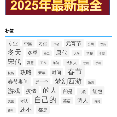
标签
专业
元宵节
习俗
中国
作者
公司
农历
冬天
唐代
冬季
学校
大学
员工
学院
宋代
很多人
寓意
工作
年初
手机
您的
春节
攻略
时间
新年
技能
梦幻西游
春节期间
是一个
汤圆
的人
游戏
疫情
红包
的是
礼物
自己的
诗人
英语
考试
美国
诗词
还不
都是
费用