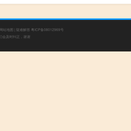
网站地图
|
疑难解答
粤ICP备08012969号
，我们会及时纠正，谢谢