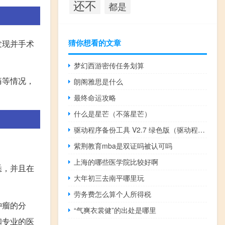
还不
都是
猜你想看的文章
发现并手术
梦幻西游密传任务划算
痛等情况，
朗阁雅思是什么
最终命运攻略
什么是星芒（不落星芒）
驱动程序备份工具 V2.7 绿色版（驱动程序备份工具 V2.7 绿色版功能简介）
紫荆教育mba是双证吗被认可吗
上海的哪些医学院比较好啊
悉，并且在
大年初三去南平哪里玩
劳务费怎么算个人所得税
肿瘤的分
“气爽衣裳健”的出处是哪里
和专业的医