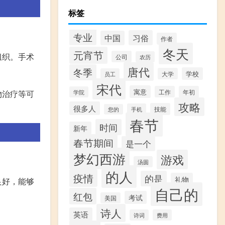
标签
专业
习俗
中国
作者
冬天
元宵节
组织。手术
公司
农历
唐代
冬季
学校
大学
员工
宋代
寓意
工作
年初
学院
物治疗等可
攻略
很多人
技能
手机
您的
春节
时间
新年
春节期间
是一个
梦幻西游
游戏
汤圆
的人
疫情
的是
礼物
良好，能够
自己的
红包
考试
美国
诗人
英语
诗词
费用