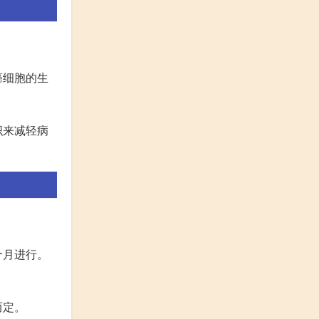
癌细胞的生
织来减轻病
个月进行。
而定。