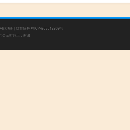
网站地图
|
疑难解答
粤ICP备08012969号
，我们会及时纠正，谢谢