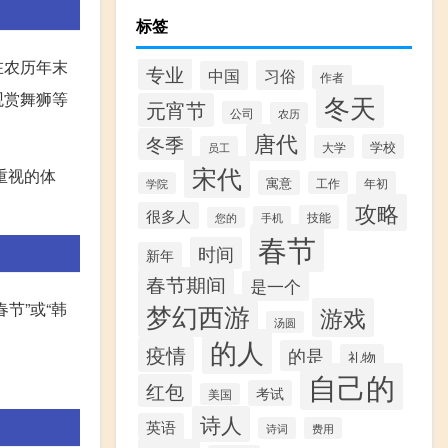
标签
在农历年末
专业
习俗
中国
作者
观赏舞狮等
冬天
元宵节
公司
农历
唐代
冬季
学校
大学
员工
宋代
重视的体
寓意
工作
年初
学院
攻略
很多人
技能
手机
您的
春节
时间
新年
春节期间
是一个
梦幻西游
节”或“韩
游戏
汤圆
的人
疫情
的是
礼物
自己的
红包
考试
美国
诗人
英语
诗词
费用