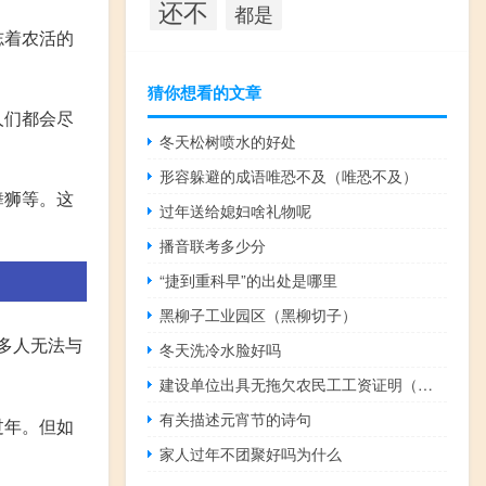
还不
都是
志着农活的
猜你想看的文章
人们都会尽
冬天松树喷水的好处
形容躲避的成语唯恐不及（唯恐不及）
舞狮等。这
过年送给媳妇啥礼物呢
播音联考多少分
“捷到重科早”的出处是哪里
黑柳子工业园区（黑柳切子）
多人无法与
冬天洗冷水脸好吗
建设单位出具无拖欠农民工工资证明（企业无拖欠农民工工资证明）
有关描述元宵节的诗句
过年。但如
家人过年不团聚好吗为什么