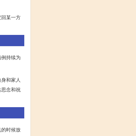
定回某一方
病例持续为
自身和家人
达思念和祝
点的时候放