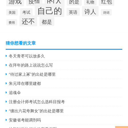
的人
游戏
疫情
红包
的是
礼物
自己的
诗人
英语
考试
美国
诗词
还不
都是
费用
猜你想看的文章
冬天青枣可以放多久
在拜年的路上说说怎么写
“待过家上冢”的出处是哪里
朱元璋在哪里建都
追魂伞
注册会计师考试怎么选科目报考
“缠出六花夸舞女”的出处是哪里
安徽省考能调剂吗