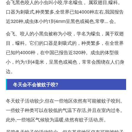
会飞黑色咬人的小虫叫小咬,学名蠓虫 。属双翅目,蠓科。
口器为刺吸式,种类繁多,全世界已知4000种左右,我国报告
近320种,成虫体小约1到4mm呈黑色或褐色,常孽... 会。
会飞、咬人的小黑虫被称为小咬，学名为蠓虫，属于双翅
目，蠓科。它们的口器是刺吸式的，种类繁多，在全世界
已知约4000种，在中国已报告近320种。成虫的体型很
小，约为1到4毫米，呈黑色或褐色，常常会围绕在人们身
边。
冬天会不会被蚊子咬?
冬天蚊子活动较少,但在一些地区依然有可能被蚊子咬到。
一些蚊子种类可以在较低的气温下存活,并且在室内过冬。
此外,一些地区气候较为温暖,依然有蚊子活动,所。
尽管冬天蚊子的活动较少，但在某些地区仍有可能被蚊子