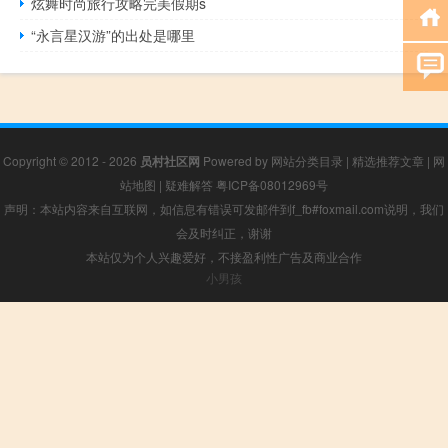
炫舞时尚旅行攻略完美假期s
“永言星汉游”的出处是哪里
Copyright © 2012 - 2026
员村社区网
Powered by
网站分类目录
|
精选推荐文章
|
网
站地图
|
疑难解答
粤ICP备08012969号
声明：本站内容来自互联网，如信息有错误可发邮件到f_fb#foxmail.com说明，我们
会及时纠正，谢谢
本站仅为个人兴趣爱好，不接盈利性广告及商业合作
小男孩