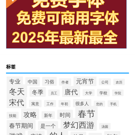
标签
专业
元宵节
习俗
中国
作者
公司
农历
冬天
唐代
冬季
学校
大学
员工
学院
宋代
很多人
寓意
工作
年初
手机
您的
春节
攻略
时间
新年
技能
梦幻西游
春节期间
是一个
汤圆