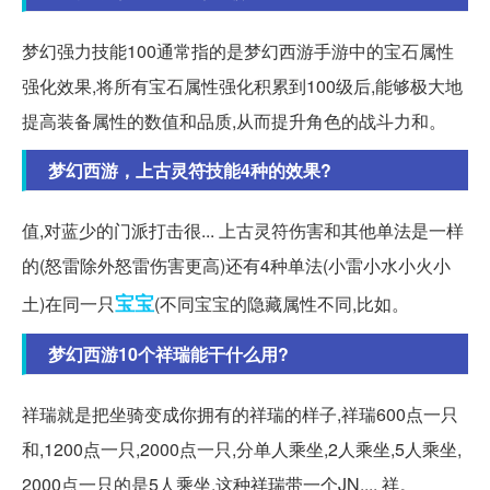
梦幻强力技能100通常指的是梦幻西游手游中的宝石属性
强化效果,将所有宝石属性强化积累到100级后,能够极大地
提高装备属性的数值和品质,从而提升角色的战斗力和。
梦幻西游，上古灵符技能4种的效果?
值,对蓝少的门派打击很... 上古灵符伤害和其他单法是一样
的(怒雷除外怒雷伤害更高)还有4种单法(小雷小水小火小
宝宝
土)在同一只
(不同宝宝的隐藏属性不同,比如。
梦幻西游10个祥瑞能干什么用?
祥瑞就是把坐骑变成你拥有的祥瑞的样子,祥瑞600点一只
和,1200点一只,2000点一只,分单人乘坐,2人乘坐,5人乘坐,
2000点一只的是5人乘坐,这种祥瑞带一个JN,... 祥。