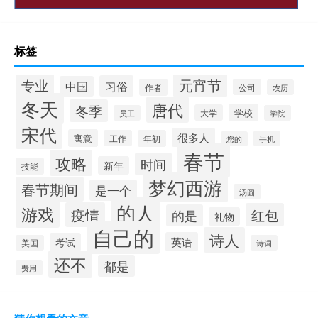
标签
专业
元宵节
习俗
中国
作者
公司
农历
冬天
唐代
冬季
学校
大学
员工
学院
宋代
很多人
寓意
工作
年初
手机
您的
春节
攻略
时间
新年
技能
梦幻西游
春节期间
是一个
汤圆
的人
游戏
疫情
红包
的是
礼物
自己的
诗人
英语
考试
美国
诗词
还不
都是
费用