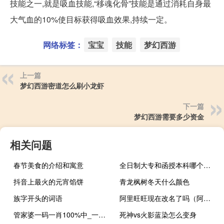
技能之一,就是吸血技能,“移魂化骨”技能是通过消耗自身最
大气血的10%使目标获得吸血效果,持续一定。
网络标签：
宝宝
技能
梦幻西游
上一篇
梦幻西游密道怎么刷小龙虾
下一篇
梦幻西游需要多少资金
相关问题
春节美食的介绍和寓意
全日制大专和函授本科哪个更好？
抖音上最火的元宵馅饼
青龙枫树冬天什么颜色
族字开头的词语
阿里旺旺现在改名了吗（阿里旺旺群发）
管家婆一码一肖100%中_一句引发热议_安卓版722.363
死神vs火影蓝染怎么变身