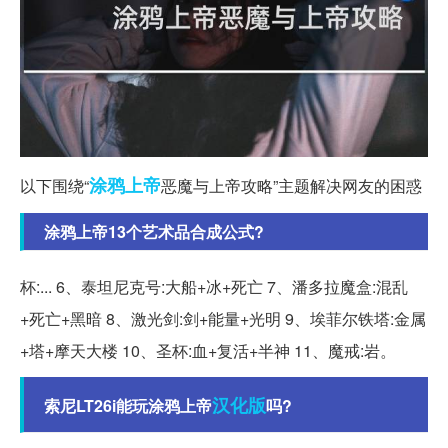
涂鸦
上帝
以下围绕“
恶魔与上帝攻略”主题解决网友的困惑
涂鸦上帝13个艺术品合成公式?
杯:... 6、泰坦尼克号:大船+冰+死亡 7、潘多拉魔盒:混乱
+死亡+黑暗 8、激光剑:剑+能量+光明 9、埃菲尔铁塔:金属
+塔+摩天大楼 10、圣杯:血+复活+半神 11、魔戒:岩。
汉化版
索尼LT26i能玩涂鸦上帝
吗?