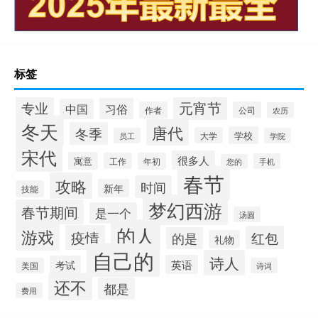
标签
专业
元宵节
习俗
中国
作者
公司
农历
冬天
唐代
冬季
学校
大学
员工
学院
宋代
很多人
寓意
工作
年初
手机
您的
春节
攻略
时间
新年
技能
梦幻西游
春节期间
是一个
汤圆
的人
游戏
疫情
红包
的是
礼物
自己的
诗人
英语
考试
美国
诗词
还不
都是
费用