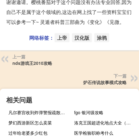
谢谢邀请。樱桃番茄对于这个问题没有办法专业回答,因为
自己不是属于这个领域的,这边在网上找了一些资料宝宝们
可以参考一下~ 灵遁者科普三部曲为《变化》《见微。
网络标签：
上帝
汉化版
涂鸦
上一篇
nds游戏王2010攻略
下一篇
炉石传说故事模式攻略
相关问题
凡尔赛宫收到炸弹警报疏散工作在进行中
fgo 银河级攻略
梦幻西游新区怎么卖菜
洛克王国超进化地点大全（阿克西亚超进化怎么打）
过年给老婆多少红包
医学检验职称考什么