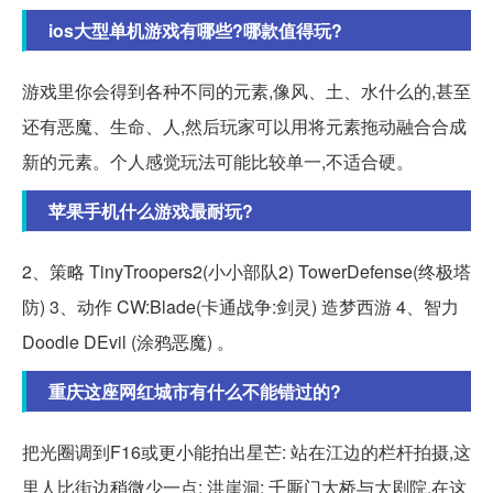
ios大型单机游戏有哪些?哪款值得玩?
游戏里你会得到各种不同的元素,像风、土、水什么的,甚至
还有恶魔、生命、人,然后玩家可以用将元素拖动融合合成
新的元素。个人感觉玩法可能比较单一,不适合硬。
苹果手机什么游戏最耐玩?
2、策略 TinyTroopers2(小小部队2) TowerDefense(终极塔
防) 3、动作 CW:Blade(卡通战争:剑灵) 造梦西游 4、智力
Doodle DEvil (涂鸦恶魔) 。
重庆这座网红城市有什么不能错过的?
把光圈调到F16或更小能拍出星芒: 站在江边的栏杆拍摄,这
里人比街边稍微少一点: 洪崖洞: 千厮门大桥与大剧院,在这