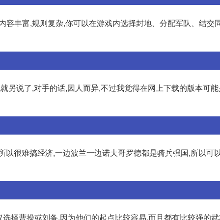
游戏内容丰富,规则复杂,你可以在游戏内选择封地、分配军队、结交
对战就另说了,对手的话,因人而异,不过我觉得在网上下载的版本可
所以很难搞经济,一边波兰一边诺夫哥罗德都是骑兵强国,所以可
建议选择曹操或刘备,因为他们的起点比较容易,而且都有比较强的武将。