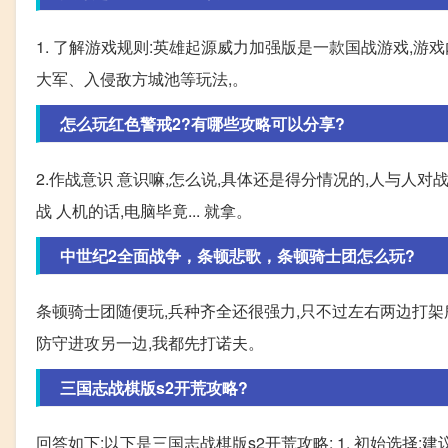
1. 了解游戏规则:英雄起源威力加强版是一款国战游戏,
大军、入侵敌方城池等玩法,。
怎么玩红色警戒2?有哪些攻略可以分享?
2.作战意识 意识嘛,怎么说,具体还是得分情况的,人与人
战 人机的话,电脑毕竟... 就拿。
中世纪2全面战争，条顿悲歌，条顿骑士团怎么玩?
条顿骑士团随便玩,兵种齐全还很强力,只不过左右两边打架
防守进攻另一边,我都先打诺夫。
三国志战棋版s2开荒攻略?
回答如下:以下是三国志战棋版s2开荒攻略: 1. 初始选择: