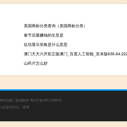
美国商标分类查询（美国商标分类）
春节后最赚钱的生意是
征信显示呆账是什么意思
澳门天天六开彩正版澳门_百度人工智能_安卓版636.64.22
山药片怎么炒
网站地图
|
疑难解答
粤ICP备08012969号
，我们会及时纠正，谢谢