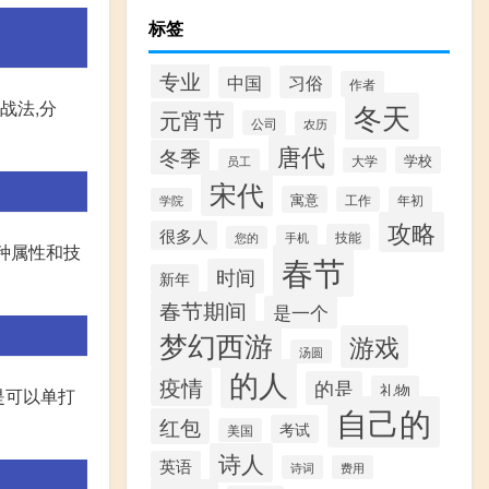
标签
专业
习俗
中国
作者
战法,分
冬天
元宵节
公司
农历
唐代
冬季
学校
大学
员工
宋代
寓意
工作
年初
学院
攻略
很多人
技能
手机
您的
种属性和技
春节
时间
新年
春节期间
是一个
梦幻西游
游戏
汤圆
的人
疫情
的是
礼物
,是可以单打
自己的
红包
考试
美国
诗人
英语
诗词
费用