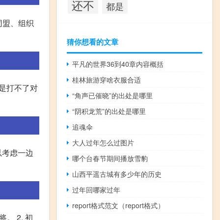
还不
都是
同盟、组织
猜你想看的文章
平凡的世界36到40章内容概括
桂林旅游穿啥衣服合适
能是打不了对
“角声已催晓”的出处是哪里
“阴积龙荒”的出处是哪里
追魂伞
大人过年怎么过图片
以考虑一边
哪个台春节期间播放雪豹
山西平遥古城有多少年的历史
过年回哪家过年
report格式范文（report格式）
 2. 初