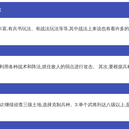
享
富,有兵书玩法、有战法玩法等等,其中战法上来说也有着许多的
分利用各种战术和阵法,抓住敌人的弱点进行攻击。 其次,要根据兵
任务)2:继续侦查三级土地,选择克制兵种。3:单个武将到达八级以上