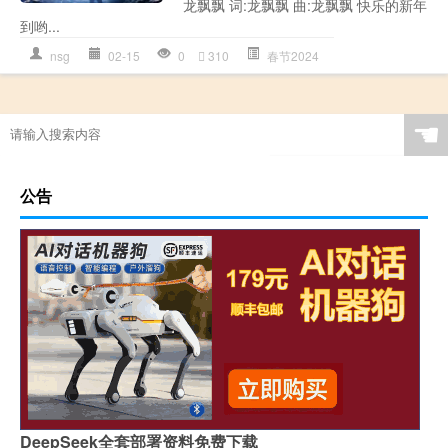
龙飘飘 词:龙飘飘 曲:龙飘飘 快乐的新年
到哟...
nsg
02-15
0
310
春节2024
☚
公告
DeepSeek全套部署资料免费下载