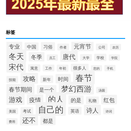
标签
专业
元宵节
习俗
中国
作者
公司
农历
冬天
唐代
冬季
学校
大学
员工
学院
宋代
很多人
寓意
工作
年初
手机
您的
春节
攻略
时间
新年
技能
梦幻西游
春节期间
是一个
汤圆
的人
游戏
疫情
红包
的是
礼物
自己的
诗人
英语
考试
美国
诗词
还不
都是
费用