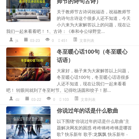
师节的诗句古诗）
关于教师节古诗词祝福语，祝福教师节
的诗句古诗这个很多人还不知道，今天
小六来为大家解答以上的问题，现在让
我们一起来看看吧！ 1、古诗：《奉和令公绿野堂...
js
03-23
0
451
文章列表
冬至暖心话100句（冬至暖心
话语）
大家好，杨子来为大家解答以上问题，
冬至暖心话100句，冬至暖心话语很多
人还不知道，现在让我们一起来看看
吧！ 转眼间就到了冬至时节。记得吃汤圆和饺子！那...
dz
03-22
0
103
文章列表
你说过年的话是什么歌曲
以下围绕“你说过年的话是什么歌曲”主
题解决网友的困惑 咚咚锵咚咚锵是哪首
歌? 快乐新年 歌手:龙飘飘 快乐新年 -