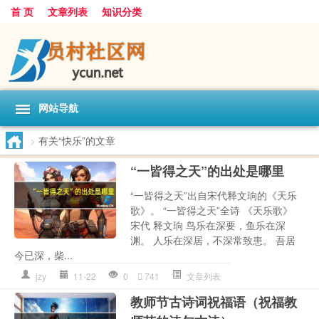
首 页
文章列表
知识分类
网站导航
>
有关“快乐”的文章
“一皆得之天”的出处是哪里
“一皆得之天”出自宋代释文珦的《天乐
歌》。 “一皆得之天”全诗 《天乐歌》
宋代 释文珦 鸟乐在深要，鱼乐在深
渊。 人乐在深居，不深常致患。 吾居
今已深，柴...
jzy
11-22
0
741
文章列表
教师节古诗词祝福语（祝福教