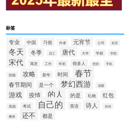
标签
专业
元宵节
习俗
中国
作者
公司
农历
冬天
唐代
冬季
学校
大学
员工
学院
宋代
很多人
寓意
工作
年初
手机
您的
春节
攻略
时间
新年
技能
梦幻西游
春节期间
是一个
汤圆
的人
游戏
疫情
红包
的是
礼物
自己的
诗人
英语
考试
美国
诗词
还不
都是
费用