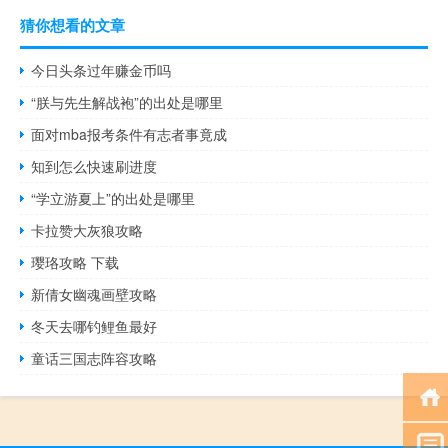
猜你想看的文章
今日头条过年赚金币吗
“朕与先生解战袍”的出处是哪里
面对mba报考条件有志者事竟成
知到怎么快速刷进度
“学立游夏上”的出处是哪里
卡拉赞大灰狼攻略
璎珞攻略 下载
新倩女幽魂画壁攻略
冬天去哪钓鲤鱼最好
童话三国志阵容攻略