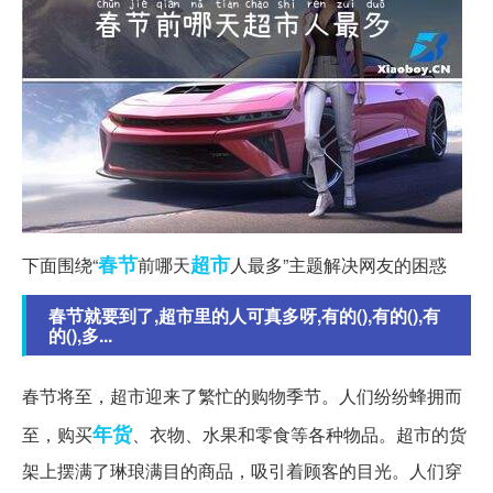
春节
超市
下面围绕“
前哪天
人最多”主题解决网友的困惑
春节就要到了,超市里的人可真多呀,有的(),有的(),有
的(),多...
春节将至，超市迎来了繁忙的购物季节。人们纷纷蜂拥而
年货
至，购买
、衣物、水果和零食等各种物品。超市的货
架上摆满了琳琅满目的商品，吸引着顾客的目光。人们穿