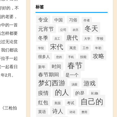
标签
好好的，不
我的老婆，
专业
习俗
中国
作者
命中的一首
冬天
元宵节
公司
农历
后怎样都要
唐代
冬季
学校
大学
员工
说过无论贫
宋代
寓意
工作
年初
学院
：我们都说
攻略
很多人
技能
手机
您的
手拉手一起
春节
时间
候一起看日
新年
春节期间
是一个
年2月。
梦幻西游
游戏
汤圆
的人
疫情
的是
礼物
自己的
红包
考试
美国
影《三枪拍
诗人
英语
诗词
费用