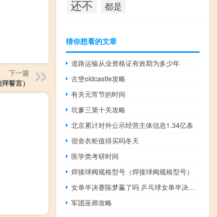
还不
都是
猜你想看的文章
道路运输从业资格证有效期为多少年
下一篇
古堡oldcastle攻略
结拜誓言）
有关元宵节的时间
坑爹三第十关攻略
北京累计对外公示经营主体信息1.34亿条
宿舍衣柜值得买吗冬天
医学类考研时间
焊接球阀规格型号（焊接球阀规格型号）
女单半决赛陈梦赢了吗 乒乓球女单半决赛陈梦
军团巫师攻略