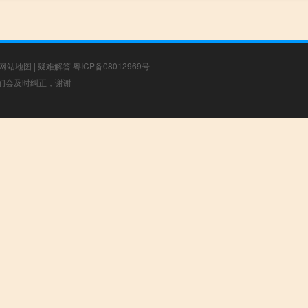
网站地图
|
疑难解答
粤ICP备08012969号
，我们会及时纠正，谢谢