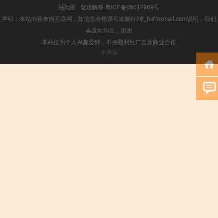
站地图
|
疑难解答
粤ICP备08012969号
声明：本站内容来自互联网，如信息有错误可发邮件到f_fb#foxmail.com说明，我们
会及时纠正，谢谢
本站仅为个人兴趣爱好，不接盈利性广告及商业合作
小男孩