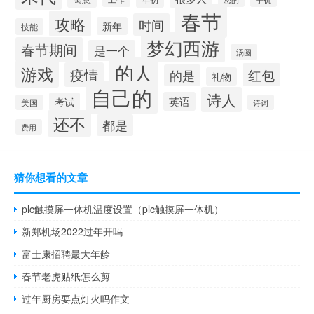
春节
攻略
时间
新年
技能
梦幻西游
春节期间
是一个
汤圆
的人
游戏
疫情
红包
的是
礼物
自己的
诗人
英语
考试
美国
诗词
还不
都是
费用
猜你想看的文章
plc触摸屏一体机温度设置（plc触摸屏一体机）
新郑机场2022过年开吗
富士康招聘最大年龄
春节老虎贴纸怎么剪
过年厨房要点灯火吗作文