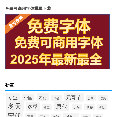
免费可商用字体批量下载
标签
专业
元宵节
习俗
中国
作者
公司
农历
冬天
唐代
冬季
学校
大学
员工
学院
宋代
很多人
寓意
工作
年初
手机
您的