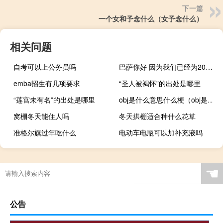
下一篇
一个女和予念什么（女予念什么）
相关问题
自考可以上公务员吗
巴萨你好 因为我们已经为2015年的MWC做好了准备
emba招生有几项要求
“圣人被褐怀”的出处是哪里
“莲宫未有名”的出处是哪里
obj是什么意思什么梗（obj是什么意思）
窝棚冬天能住人吗
冬天拱棚适合种什么花草
准格尔旗过年吃什么
电动车电瓶可以加补充液吗
☚
公告