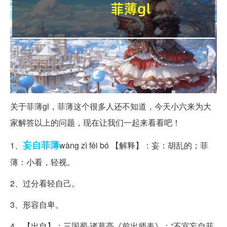
关于菲薄gl，菲薄这个很多人还不知道，今天小六来为大
家解答以上的问题，现在让我们一起来看看吧！
妄自菲薄
1、
wàng zì fěi bó 【解释】：妄：胡乱的；菲
薄：小看，轻视。
2、过分看轻自己。
3、形容自卑。
4、【出自】：三国蜀·诸葛亮《前出师表》：“不宜妄自菲