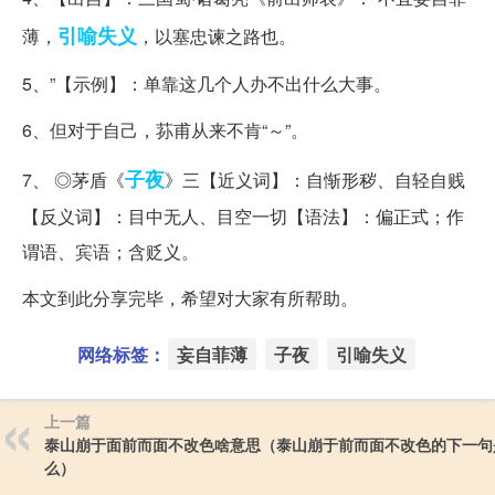
引喻失义
薄，
，以塞忠谏之路也。
5、”【示例】：单靠这几个人办不出什么大事。
6、但对于自己，荪甫从来不肯“～”。
子夜
7、 ◎茅盾《
》三【近义词】：自惭形秽、自轻自贱
【反义词】：目中无人、目空一切【语法】：偏正式；作
谓语、宾语；含贬义。
本文到此分享完毕，希望对大家有所帮助。
网络标签：
妄自菲薄
子夜
引喻失义
上一篇
泰山崩于面前而面不改色啥意思（泰山崩于前而面不改色的下一句
么）