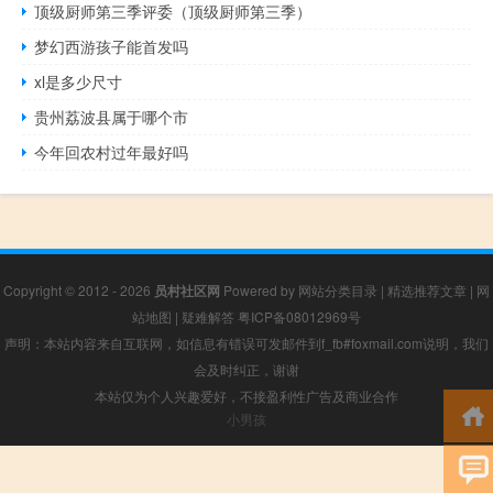
顶级厨师第三季评委（顶级厨师第三季）
梦幻西游孩子能首发吗
xl是多少尺寸
贵州荔波县属于哪个市
今年回农村过年最好吗
Copyright © 2012 - 2026
员村社区网
Powered by
网站分类目录
|
精选推荐文章
|
网
站地图
|
疑难解答
粤ICP备08012969号
声明：本站内容来自互联网，如信息有错误可发邮件到f_fb#foxmail.com说明，我们
会及时纠正，谢谢
本站仅为个人兴趣爱好，不接盈利性广告及商业合作
小男孩