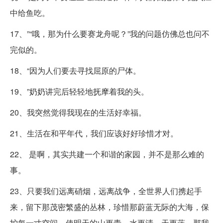
中给鱼吃。
17、”“哦，那为什么要赛龙舟呢？”我的问题仿佛总也问不
完似的。
18、“因为人们要去寻找屈原的尸体。
19、”奶奶讲完后轻轻地抚摩着我的头。
20、我突然觉得我现在的生活好幸福。
21、生活在和平年代，我们应该好好珍惜才对。
22、 是啊，其实共建一个和谐的家园，并不是那么难的
事。
23、只要我们远离硝烟，远离战争，全世界人们携起手
来，留下那茂密繁盛的丛林，珍惜那蔚蓝无际的大海，保
护每一寸空间，使明天的山更青，水更清，天更蓝，那我