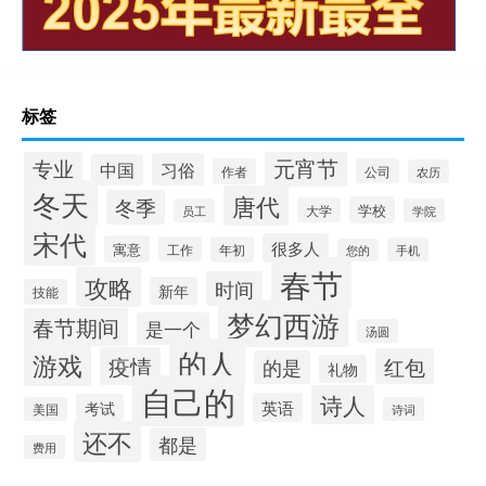
标签
专业
元宵节
习俗
中国
作者
公司
农历
冬天
唐代
冬季
学校
大学
员工
学院
宋代
很多人
寓意
工作
年初
手机
您的
春节
攻略
时间
新年
技能
梦幻西游
春节期间
是一个
汤圆
的人
游戏
疫情
红包
的是
礼物
自己的
诗人
英语
考试
美国
诗词
还不
都是
费用