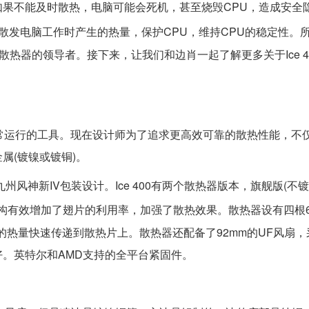
如果不能及时散热，电脑可能会死机，甚至烧毁CPU，造成安全
散发电脑工作时产生的热量，保护CPU，维持CPU的稳定性。
PU散热器的领导者。接下来，让我们和边肖一起了解更多关于Ice 4
正常运行的工具。现在设计师为了追求更高效可靠的散热性能，不
属(镀镍或镀铜)。
神新IV包装设计。Ice 400有两个散热器版本，旗舰版(不镀镍)和
穿结构有效增加了翅片的利用率，加强了散热效果。散热器设有四根
的热量快速传递到散热片上。散热器还配备了92mm的UF风扇，
。英特尔和AMD支持的全平台紧固件。