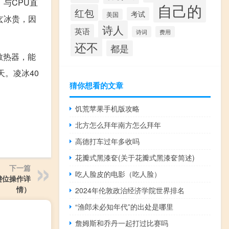
，与CPU直
自己的
红包
考试
美国
玄冰贵，因
诗人
英语
诗词
费用
还不
都是
散热器，能
。凌冰40
猜你想看的文章
饥荒苹果手机版攻略
北方怎么拜年南方怎么拜年
高德打车过年多收吗
花瓣式黑漆奁(关于花瓣式黑漆奁简述)
下一篇
吃人脸皮的电影（吃人脸）
键位操作详
情）
2024年伦敦政治经济学院世界排名
“渔郎未必知年代”的出处是哪里
詹姆斯和乔丹一起打过比赛吗