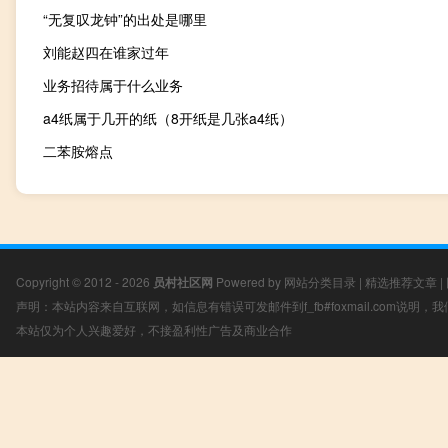
“无复叹龙钟”的出处是哪里
刘能赵四在谁家过年
业务招待属于什么业务
a4纸属于几开的纸（8开纸是几张a4纸）
二苯胺熔点
Copyright © 2012 - 2026
员村社区网
Powered by
网站分类目录
|
精选推荐文章
|
声明：本站内容来自互联网，如信息有错误可发邮件到f_fb#foxmail.com说明
本站仅为个人兴趣爱好，不接盈利性广告及商业合作