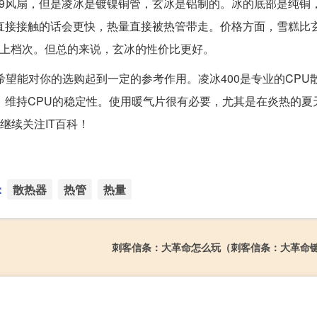
冰是9风扇，但是凌冰是镀镍铜管，玄冰是铝制的。冰的底部是纯铜
直接接触的话会更快，热量直接被热管带走。价格方面，雪糕比
气上档次。但总的来说，玄冰的性价比更好。
希望能对你的选购起到一定的参考作用。凌冰400是专业的CPU
，维持CPU的稳定性。使用暖气片很有必要，尤其是在炎热的夏天
继续关注IT百科！
：
散热器
热管
热量
刺客信条：大革命怎么玩（刺客信条：大革命