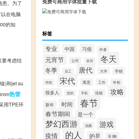
免费可商用字体批量下载
隐患。为了
所以在电脑
00的知
标签
专业
习俗
中国
作者
冬天
元宵节
仅要考虑结
公司
农历
唐代
冬季
学校
大学
员工
宋代
寓意
工作
年初
jet su
学院
攻略
很多人
热管
技能
手机
6mm
您的
春节
时间
采用TPE环
新年
春节期间
是一个
梦幻西游
游戏
汤圆
的人
疫情
的是
礼物