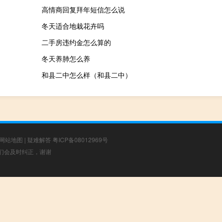
高情商回复拜年短信怎么说
冬天适合地栽花卉吗
二手房违约金怎么算的
冬天养肺怎么养
和县二中怎么样（和县二中）
网站地图
|
疑难解答
粤ICP备08012969号
，我们会及时纠正，谢谢