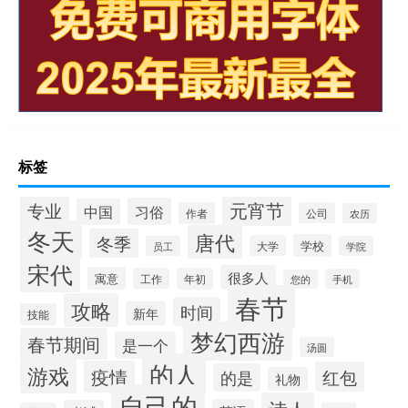
标签
专业
元宵节
习俗
中国
作者
公司
农历
冬天
唐代
冬季
学校
大学
员工
学院
宋代
很多人
寓意
工作
年初
手机
您的
春节
攻略
时间
新年
技能
梦幻西游
春节期间
是一个
汤圆
的人
游戏
疫情
红包
的是
礼物
自己的