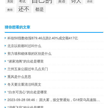
诗人
英语
考试
美国
诗词
还不
都是
费用
猜你想看的文章
科创50指数收报879.46点跌2.40%成交额417亿
北京以前都叫过叫什么
剪力墙和砌体墙的区别是什么
“谢家池阁”的出处是哪里
兰州五泉公园过年几点关门
熏风是什么意思
冬天要注重清洁吗英文
“白水可洗心”的出处是哪里
2023-09-28 08:46： 因大雾，接交警通知，G18荣乌高速陈庄站双向入口临时关闭。 A64idDYy ​​​
“消瘦飞琼”的出处是哪里