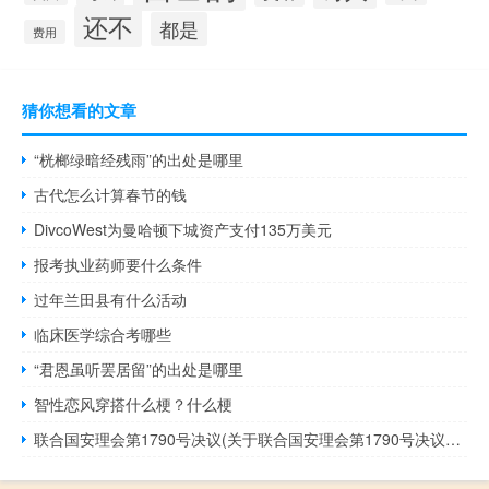
还不
都是
费用
猜你想看的文章
“桄榔绿暗经残雨”的出处是哪里
古代怎么计算春节的钱
DivcoWest为曼哈顿下城资产支付135万美元
报考执业药师要什么条件
过年兰田县有什么活动
临床医学综合考哪些
“君恩虽听罢居留”的出处是哪里
智性恋风穿搭什么梗？什么梗
联合国安理会第1790号决议(关于联合国安理会第1790号决议简述)