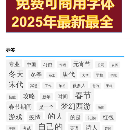
标签
专业
元宵节
习俗
中国
作者
公司
农历
冬天
唐代
冬季
学校
大学
员工
学院
宋代
很多人
寓意
工作
年初
手机
您的
春节
攻略
时间
新年
技能
梦幻西游
春节期间
是一个
汤圆
的人
游戏
疫情
红包
的是
礼物
自己的
诗人
英语
考试
美国
诗词