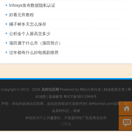
Infosys发布数据隐私认证
好看元宵教程
橘子树冬天怎么保存
公积金个人最高交多少
蒲田属于什么市（蒲田简介）
过年都有什么好电视剧推荐
Copyright © 2012 - 2026
员村社区网
Powered by
网站分类目录
|
精选推荐文章
|
网
站地图
|
疑难解答
粤ICP备08012969号
声明：本站内容来自互联网，如信息有错误可发邮件到f_fb#foxmail.com说明，我们
会及时纠正，谢谢
本站仅为个人兴趣爱好，不接盈利性广告及商业合作
小男孩