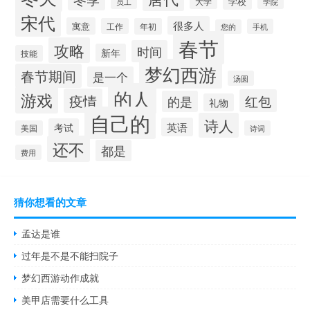
学校
大学
员工
学院
宋代
很多人
寓意
工作
年初
手机
您的
春节
攻略
时间
新年
技能
梦幻西游
春节期间
是一个
汤圆
的人
游戏
疫情
红包
的是
礼物
自己的
诗人
英语
考试
美国
诗词
还不
都是
费用
猜你想看的文章
孟达是谁
过年是不是不能扫院子
梦幻西游动作成就
美甲店需要什么工具