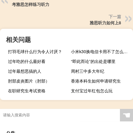
考雅思怎样练习听力
下一篇
雅思听力如何上8
相关问题
打羽毛球什么行为令人讨厌？
小米k30换电信卡用不了怎么办（小米k30电信卡用不了）
过年吃的什么最好看
“即此而论”的出处是哪里
过年最想恶搞的人
周村三中多大年纪
肘部皮炎图片（肘部）
香港本科生如何申请研究生
在职研究生考试资格
支付宝过年红包怎么玩
☚