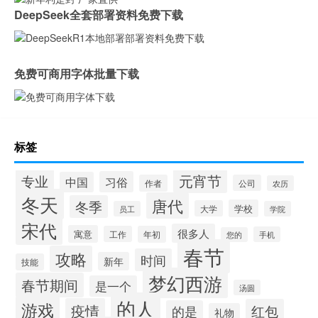
DeepSeek全套部署资料免费下载
免费可商用字体批量下载
标签
专业
元宵节
习俗
中国
作者
公司
农历
冬天
唐代
冬季
学校
大学
员工
学院
宋代
很多人
寓意
工作
年初
手机
您的
春节
攻略
时间
新年
技能
梦幻西游
春节期间
是一个
汤圆
的人
游戏
疫情
红包
的是
礼物