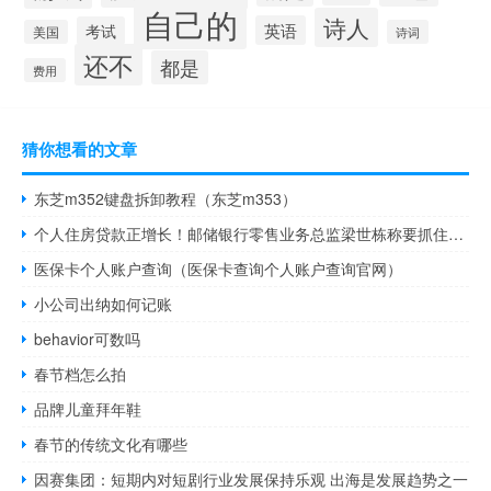
自己的
诗人
英语
考试
美国
诗词
还不
都是
费用
猜你想看的文章
东芝m352键盘拆卸教程（东芝m353）
个人住房贷款正增长！邮储银行零售业务总监梁世栋称要抓住5个“真” 具体是什么情况呢
医保卡个人账户查询（医保卡查询个人账户查询官网）
小公司出纳如何记账
behavior可数吗
春节档怎么拍
品牌儿童拜年鞋
春节的传统文化有哪些
因赛集团：短期内对短剧行业发展保持乐观 出海是发展趋势之一