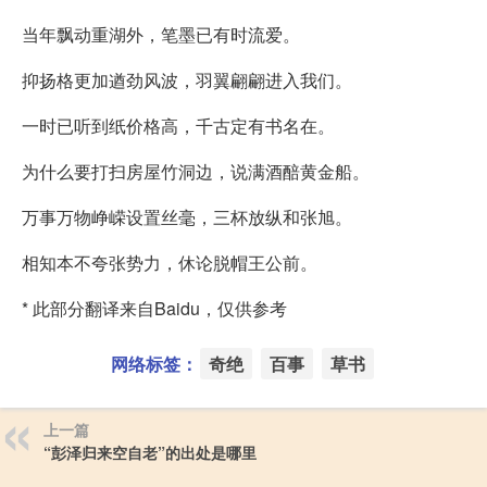
当年飘动重湖外，笔墨已有时流爱。
抑扬格更加遒劲风波，羽翼翩翩进入我们。
一时已听到纸价格高，千古定有书名在。
为什么要打扫房屋竹洞边，说满酒醅黄金船。
万事万物峥嵘设置丝毫，三杯放纵和张旭。
相知本不夸张势力，休论脱帽王公前。
* 此部分翻译来自Baidu，仅供参考
网络标签：
奇绝
百事
草书
上一篇
“彭泽归来空自老”的出处是哪里