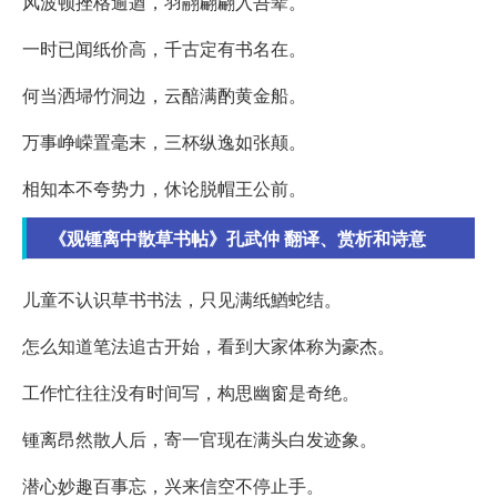
风波顿挫格逾遒，羽翮翩翩入吾辈。
一时已闻纸价高，千古定有书名在。
何当洒埽竹洞边，云醅满酌黄金船。
万事峥嵘置毫末，三杯纵逸如张颠。
相知本不夸势力，休论脱帽王公前。
《观锺离中散草书帖》孔武仲 翻译、赏析和诗意
儿童不认识草书书法，只见满纸鰌蛇结。
怎么知道笔法追古开始，看到大家体称为豪杰。
工作忙往往没有时间写，构思幽窗是奇绝。
锺离昂然散人后，寄一官现在满头白发迹象。
潜心妙趣百事忘，兴来信空不停止手。