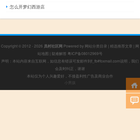
怎么开梦幻西游店
Copyright © 2012 - 2026
员村社区网
Powered by
网站分类目录
|
精选推荐文章
|
网
站地图
|
疑难解答
粤ICP备08012969号
声明：本站内容来自互联网，如信息有错误可发邮件到f_fb#foxmail.com说明，我们
会及时纠正，谢谢
本站仅为个人兴趣爱好，不接盈利性广告及商业合作
小男孩