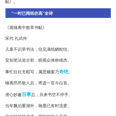
帖》。
“一时已闻纸价高”全诗
《观锺离中散草书帖》
宋代 孔武仲
儿童不识草书法，但见满纸鰌蛇结。
安知笔法追古初，睨视众体称雄杰。
奇绝
事忙往往无暇写，属思幽窗乃
。
锺离昂昂散人后，寄迹一官今白首。
百事
潜心妙趣
忘，兴来书空不停手。
当年飘泊重湖外，翰墨已有时流爱。