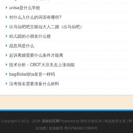
unisa是什么学校
对什么入什么的词语有哪些?
出马仙吧吧主狐仙大人二婚（出马仙吧）
幼儿园的小朋友什么梗
战忽局是什么
起诉离婚需要什么条件才能离
技术分析：CBOT大豆失去上涨动能
bag和dad的a发音一样吗
法考报名需要准备什么材料
Copyright © 2012 - 2026
员村社区网
Powered by
网站分类目录
|
精选推荐文章
|
网
站地图
|
疑难解答
粤ICP备08012969号