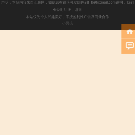
声明：本站内容来自互联网，如信息有错误可发邮件到f_fb#foxmail.com说明，我们
会及时纠正，谢谢
本站仅为个人兴趣爱好，不接盈利性广告及商业合作
小男孩