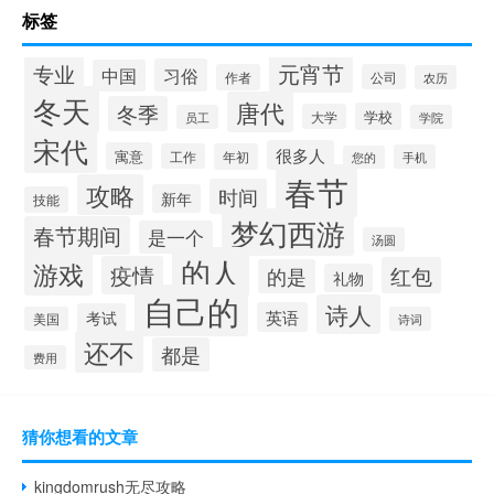
标签
专业
元宵节
习俗
中国
作者
公司
农历
冬天
唐代
冬季
学校
大学
员工
学院
宋代
很多人
寓意
工作
年初
手机
您的
春节
攻略
时间
新年
技能
梦幻西游
春节期间
是一个
汤圆
的人
游戏
疫情
红包
的是
礼物
自己的
诗人
英语
考试
美国
诗词
还不
都是
费用
猜你想看的文章
kingdomrush无尽攻略