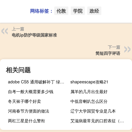
网络标签：
伦敦
学院
政经
上一篇
电机ip防护等级国家标准
下一篇
简短四字评语
相关问题
adobe CS5 通用破解补丁 绿色免费版（adobe CS5 通用破解补丁 绿色免费版功能简介）
shapeescape攻略21
自考一般大概需要多少钱
属羊的几月出生最好
冬天袜子哪个好卖
中低音喇叭怎么区分
河南春节方便面的做法
辽宁大学国贸专业是几本
两杠三星是什么警衔
艾滋病最常见的口腔表征（艾滋病的九大口腔症状）