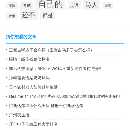
自己的
诗人
英语
考试
美国
诗词
还不
都是
费用
猜你想看的文章
王老吉喝多了会咋样（王老吉喝多了会怎么样）
眼睛十级伤残赔偿标准
前沿科技讯息：APPLE WATCH 重新理性看待与分析
拜年需要给姑奶奶拜吗
日本农村老人如何过年生活
Realme 11 Pro+预告片确认5000mAh电池组和100W快速充电
伊斯达尔继承什么王位 征服王伊斯坎达尔
广州夜生活
辽宁电子信息工程大学排名