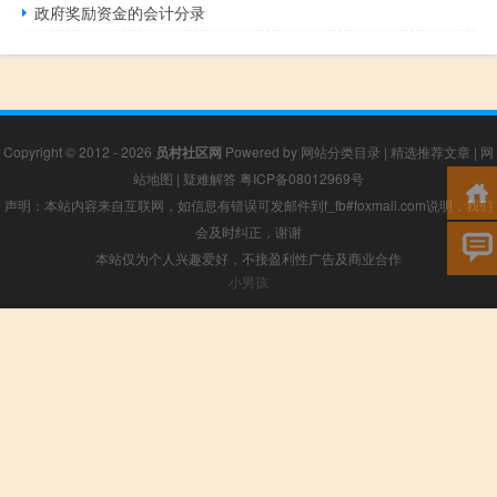
政府奖励资金的会计分录
Copyright © 2012 - 2026
员村社区网
Powered by
网站分类目录
|
精选推荐文章
|
网
站地图
|
疑难解答
粤ICP备08012969号
声明：本站内容来自互联网，如信息有错误可发邮件到f_fb#foxmail.com说明，我们
会及时纠正，谢谢
本站仅为个人兴趣爱好，不接盈利性广告及商业合作
小男孩