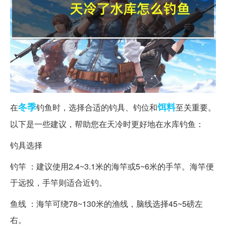
冬季
饵料
在
钓鱼时，选择合适的钓具、钓位和
至关重要。
以下是一些建议，帮助您在天冷时更好地在水库钓鱼：
钓具选择
钓竿 ：建议使用2.4~3.1米的海竿或5~6米的手竿。海竿便
于远投，手竿则适合近钓。
鱼线 ：海竿可绕78~130米的渔线，脑线选择45~5磅左
右。