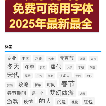
标签
专业
元宵节
习俗
中国
作者
公司
农历
冬天
唐代
冬季
学校
大学
员工
学院
宋代
很多人
寓意
工作
年初
手机
您的
春节
攻略
时间
新年
技能
梦幻西游
春节期间
是一个
汤圆
的人
游戏
疫情
红包
的是
礼物