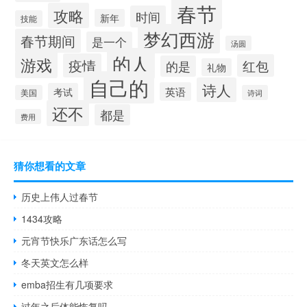
春节
攻略
时间
新年
技能
梦幻西游
春节期间
是一个
汤圆
的人
游戏
疫情
红包
的是
礼物
自己的
诗人
英语
考试
美国
诗词
还不
都是
费用
猜你想看的文章
历史上伟人过春节
1434攻略
元宵节快乐广东话怎么写
冬天英文怎么样
emba招生有几项要求
过年之后体能恢复吗