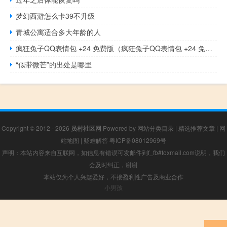
梦幻西游怎么卡39不升级
青城公寓适合多大年龄的人
疯狂兔子QQ表情包 +24 免费版（疯狂兔子QQ表情包 +24 免费版功能简介）
“似带微芒”的出处是哪里
Copyright © 2012 - 2026
员村社区网
Powered by
网站分类目录
|
精选推荐文章
|
网
站地图
|
疑难解答
粤ICP备08012969号
声明：本站内容来自互联网，如信息有错误可发邮件到f_fb#foxmail.com说明，我们
会及时纠正，谢谢
本站仅为个人兴趣爱好，不接盈利性广告及商业合作
小男孩