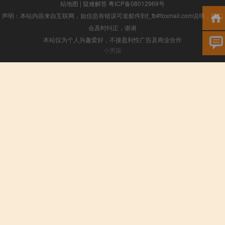
站地图
|
疑难解答
粤ICP备08012969号
声明：本站内容来自互联网，如信息有错误可发邮件到f_fb#foxmail.com说明，我们
会及时纠正，谢谢
本站仅为个人兴趣爱好，不接盈利性广告及商业合作
小男孩