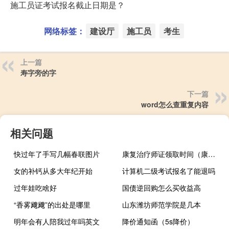
施工员证考试报名截止日期是？
网络标签：
建设厅
施工员
考生
上一篇
寿字旁的字
下一篇
word怎么查重复内容
相关问题
快过年了手写几幅春联图片
康复治疗师证领取时间（康复治疗师证）
女的补钙从多大年纪开始
计算机二级考试报名了能退吗
过年娃吃啥好
国债逆回购怎么买收益高
“香雾飕飕”的出处是哪里
山东潍坊师范学院是几本
明年会有人陪我过年吗英文
降价通知函（5s降价）