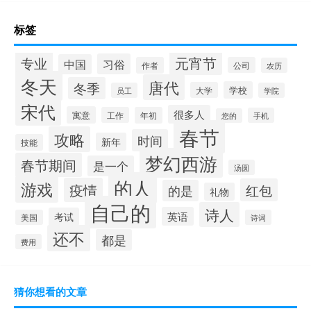
标签
专业
元宵节
习俗
中国
作者
公司
农历
冬天
唐代
冬季
学校
大学
员工
学院
宋代
很多人
寓意
工作
年初
手机
您的
春节
攻略
时间
新年
技能
梦幻西游
春节期间
是一个
汤圆
的人
游戏
疫情
红包
的是
礼物
自己的
诗人
英语
考试
美国
诗词
还不
都是
费用
猜你想看的文章