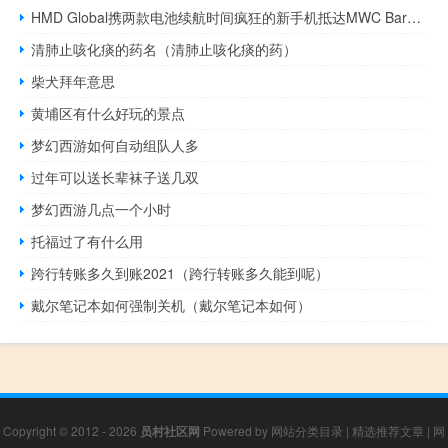
HMD Global携两款电池续航时间疯狂的新手机抵达MWC Barcelona
清肺止咳化痰的药名（清肺止咳化痰的药）
柴犬拜年意思
黄埔区有什么好玩的景点
梦幻西游如何自动组队人多
过年可以送长辈袜子送几双
梦幻西游几点一个小时
托福过了有什么用
跨行转账多久到账2021（跨行转账多久能到呢）
戴尔笔记本如何强制关机（戴尔笔记本如何）
Copyright © 2012 - 2026
员村社区网
Powered by
网站分类目录
|
精选推荐文章
|
网