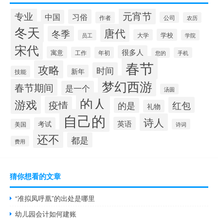
专业
元宵节
习俗
中国
作者
公司
农历
冬天
唐代
冬季
学校
大学
员工
学院
宋代
很多人
寓意
工作
年初
手机
您的
春节
攻略
时间
新年
技能
梦幻西游
春节期间
是一个
汤圆
的人
游戏
疫情
红包
的是
礼物
自己的
诗人
英语
考试
美国
诗词
还不
都是
费用
猜你想看的文章
“准拟凤呼凰”的出处是哪里
幼儿园会计如何建账