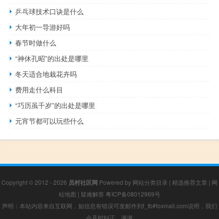
乒乓球技术口诀是什么
大年初一导游好吗
春节时做什么
“神休孔昭”的出处是哪里
冬天适合地栽花卉吗
费用走什么科目
“巧历虽千岁”的出处是哪里
元宵节都可以玩些什么
Copyright © 2012 - 2026
员村社区网
Powered by
网站分类目录
|
精选推荐文章
|
网
站地图
|
疑难解答
粤ICP备08012969号
声明：本站内容来自互联网，如信息有错误可发邮件到f_fb#foxmail.com说明，我们
会及时纠正，谢谢