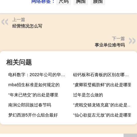
网络标签：
尺码
胸围
腰围
上一篇
经营情况怎么写
下一篇
事业单位难考吗
相关问题
电科数字：2022年公司的华为消费终端产品销售和授权服务收入占公司总营业收入的比重约为1.25%
硅钙板和石膏板的区别在哪里（硅钙板和石膏板的区别）
mba招生标准是如何规定的
“虞卿双璧截肪鲜”的出处是哪里
“年来已绝交”的出处是哪里
过年是怎么做的
南涧公郎回族过春节吗
“虎戟交铩龙辂充庭”的出处是哪里
梦幻西游5开什么组合最好
“仙心欲捉左元放”的出处是哪里