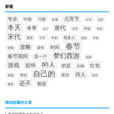
标签
专业
元宵节
习俗
中国
作者
公司
农历
冬天
唐代
冬季
学校
大学
员工
学院
宋代
很多人
寓意
工作
年初
手机
您的
春节
攻略
时间
新年
技能
梦幻西游
春节期间
是一个
汤圆
的人
游戏
疫情
红包
的是
礼物
自己的
诗人
英语
考试
美国
诗词
还不
都是
费用
猜你想看的文章
单招护理专业包括什么