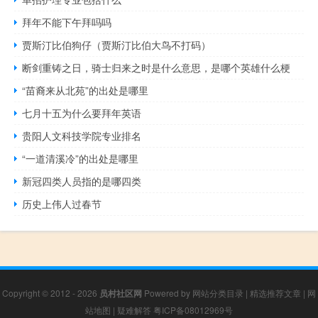
拜年不能下午拜吗吗
贾斯汀比伯狗仔（贾斯汀比伯大鸟不打码）
断剑重铸之日，骑士归来之时是什么意思，是哪个英雄什么梗
“苗裔来从北苑”的出处是哪里
七月十五为什么要拜年英语
贵阳人文科技学院专业排名
“一道清溪冷”的出处是哪里
新冠四类人员指的是哪四类
历史上伟人过春节
Copyright © 2012 - 2026
员村社区网
Powered by
网站分类目录
|
精选推荐文章
|
网
站地图
|
疑难解答
粤ICP备08012969号