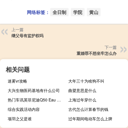
网络标签：
全日制
学院
黄山
上一篇
继父母有监护权吗
下一篇
重婚罪不想坐牢怎么办
相关问题
迷雾vr攻略
大年三十为啥狗不叫
大兴生物医药基地有什么公司
曲糵意思是什么
热门车讯英菲尼迪Q50 Eau Rouge概念车日内瓦车展震撼登场
上海过年穿什么
综合实践活动内容
古代怎么计算春节的钱
项羽之父是谁
过年期间电动车怎么上牌