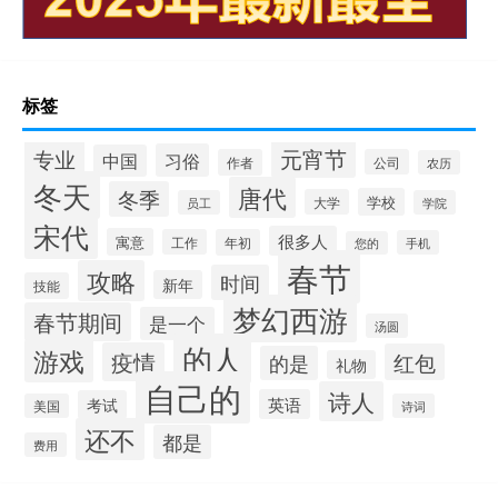
标签
专业
元宵节
习俗
中国
作者
公司
农历
冬天
唐代
冬季
学校
大学
员工
学院
宋代
很多人
寓意
工作
年初
手机
您的
春节
攻略
时间
新年
技能
梦幻西游
春节期间
是一个
汤圆
的人
游戏
疫情
红包
的是
礼物
自己的
诗人
英语
考试
美国
诗词
还不
都是
费用