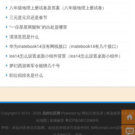
八年级地理上册试卷及答案（八年级地理上册试卷）
三元是元旦还是春节
“一任星星两鬓秋”的出处是哪里
漠漠意思是什么
华为matebook14没有网线接口（matebook14有几个接口）
ios14怎么设置桌面小组件背景（ios14怎么设置桌面小组件）
梦幻西游将军令能绑几个号
职位拟排名是什么
Copyright © 2012 - 2026
员村社区网
Powered by
网站分类目录
|
精选推荐文章
|
网
站地图
|
疑难解答
粤ICP备08012969号
声明：本站内容来自互联网，如信息有错误可发邮件到f_fb#foxmail.com说明，我们
会及时纠正，谢谢