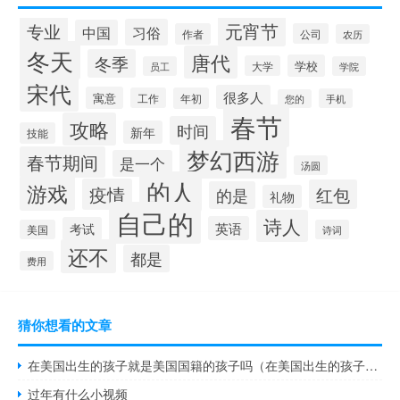
专业
元宵节
习俗
中国
作者
公司
农历
冬天
唐代
冬季
学校
大学
员工
学院
宋代
很多人
寓意
工作
年初
手机
您的
春节
攻略
时间
新年
技能
梦幻西游
春节期间
是一个
汤圆
的人
游戏
疫情
红包
的是
礼物
自己的
诗人
英语
考试
美国
诗词
还不
都是
费用
猜你想看的文章
在美国出生的孩子就是美国国籍的孩子吗（在美国出生的孩子就是美国国籍）
过年有什么小视频