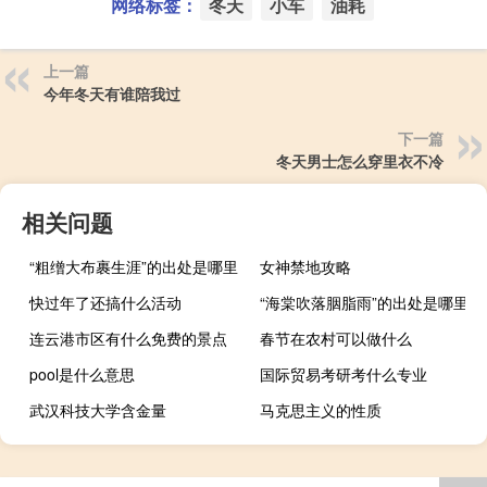
网络标签：
冬天
小车
油耗
上一篇
今年冬天有谁陪我过
下一篇
冬天男士怎么穿里衣不冷
相关问题
“粗缯大布裹生涯”的出处是哪里
女神禁地攻略
快过年了还搞什么活动
“海棠吹落胭脂雨”的出处是哪里
连云港市区有什么免费的景点
春节在农村可以做什么
pool是什么意思
国际贸易考研考什么专业
武汉科技大学含金量
马克思主义的性质