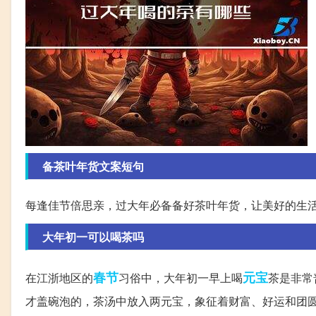
备茶叶年货文案短句
每逢佳节倍思亲，过大年必备备好茶叶年货，让美好的生
大年初一可以喝茶吗
春节
元宝
在江浙地区的
习俗中，大年初一早上喝
茶是非常
才盖碗泡的，茶汤中放入两元宝，象征着财富、好运和团