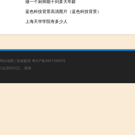
做一个厨师能干到多大年龄
蓝色科技背景高清图片（蓝色科技背景）
上海天华学院有多少人
网站地图
|
疑难解答
粤ICP备08012969号
，我们会及时纠正，谢谢