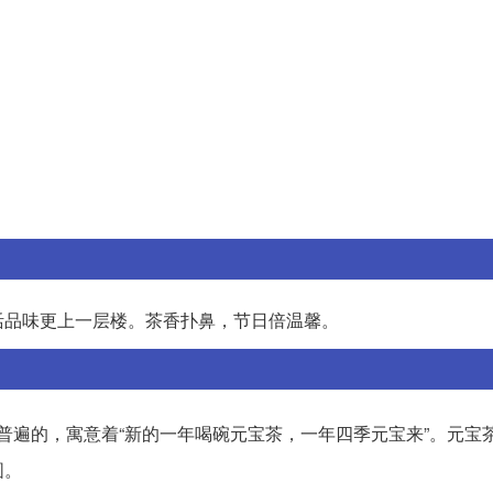
活品味更上一层楼。茶香扑鼻，节日倍温馨。
普遍的，寓意着“新的一年喝碗元宝茶，一年四季元宝来”。元宝
圆。