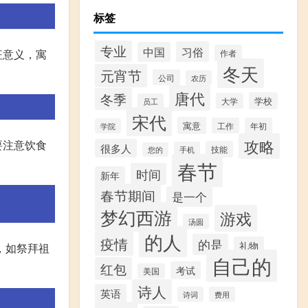
标签
专业
习俗
中国
征意义，寓
作者
冬天
元宵节
公司
农历
唐代
冬季
学校
大学
员工
宋代
寓意
工作
年初
学院
攻略
要注意饮食
很多人
技能
手机
您的
春节
时间
新年
春节期间
是一个
梦幻西游
游戏
汤圆
的人
疫情
的是
礼物
，如祭拜祖
自己的
红包
考试
美国
诗人
英语
诗词
费用