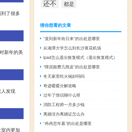
还不
都是
遇到了很多
猜你想看的文章
“直到新年衙日来”的出处是哪里
从湘潭大学怎么到长沙黄花机场
对新年的美
ipad怎么退出恢复模式（退出恢复模式）
“障泥能费几熊皮”的出处是哪里
冬天家里吃火锅好吗吗
奇迹暖暖分解攻略
老人发现
过年了情侣聊什么呀
消防工程师一月多少钱
离婚没办离婚证怎么办
“冉冉悲年暮”的出处是哪里
让室内更加