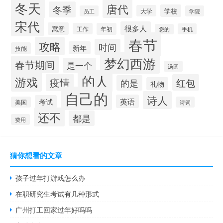
冬天
唐代
冬季
学校
大学
员工
学院
宋代
很多人
寓意
工作
年初
手机
您的
春节
攻略
时间
新年
技能
梦幻西游
春节期间
是一个
汤圆
的人
游戏
疫情
红包
的是
礼物
自己的
诗人
英语
考试
美国
诗词
还不
都是
费用
猜你想看的文章
孩子过年打游戏怎么办
在职研究生考试有几种形式
广州打工回家过年好吗吗