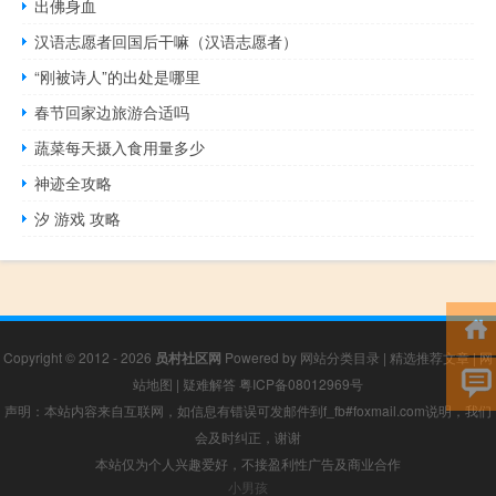
出佛身血
汉语志愿者回国后干嘛（汉语志愿者）
“刚被诗人”的出处是哪里
春节回家边旅游合适吗
蔬菜每天摄入食用量多少
神迹全攻略
汐 游戏 攻略
Copyright © 2012 - 2026
员村社区网
Powered by
网站分类目录
|
精选推荐文章
|
网
站地图
|
疑难解答
粤ICP备08012969号
声明：本站内容来自互联网，如信息有错误可发邮件到f_fb#foxmail.com说明，我们
会及时纠正，谢谢
本站仅为个人兴趣爱好，不接盈利性广告及商业合作
小男孩