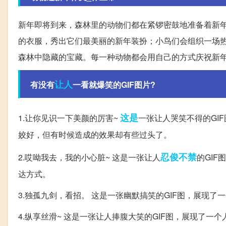
新年即将到来，森林里的动物们都在紧锣密鼓地准备着新
的衣服，秀出它们最美丽的新年装扮；小鸟们会组织一场
森林中隐藏的宝藏。每一种动物都会用自己的方式庆祝新
让人
有没有
一看就爆笑的GIF图片?
这是
1.让你见识一下美颜的厉害~
一张让人哭笑不得的GI
姣好，但有时候造成的效果却有些过头了。
忍俊不禁
2.哎呦我去，我的小心脏~ 这是一张让人
的GI
达方式。
3.独孤九剑，看招。 这是一张幽默搞笑的GIF图，展现
4.纵享丝滑~ 这是一张让人捧腹大笑的GIF图，展现了