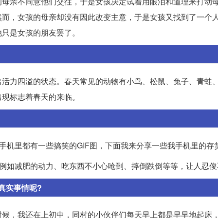
的母亲不同意他们交往，于是女孩决定试着用眼泪和道理来打动
然而，女孩的母亲却没有因此改变主意，于是女孩又找到了一个
他只是女孩的朋友罢了。
出活力四溢的状态。春天常见的动物有小鸟、松鼠、兔子、青蛙
出现标志着春天的来临。
手机里都有一些搞笑的GIF图，下面我来分享一些我手机里的存
，例如减肥的动力、吃东西不小心呛到、摔倒跌倒等等，让人忍俊
真实事情呢?
时候，我还在上初中，同村的小伙伴们每天早上都是早早地起床