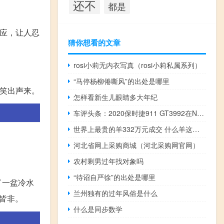
还不
都是
回应，让人忍
猜你想看的文章
rosi小莉无内衣写真（rosi小莉私属系列）
“马停杨柳倦嘶风”的出处是哪里
住笑出声来。
怎样看新生儿眼睛多大年纪
车评头条：2020保时捷911 GT3992在Nurburgring发现看起来很快
世界上最贵的羊332万元成交 什么羊这么贵
河北省网上采购商城（河北采购网官网）
农村剩男过年找对象吗
“待诏自严徐”的出处是哪里
了一盆冷水
兰州独有的过年风俗是什么
皆非。
什么是同步数学