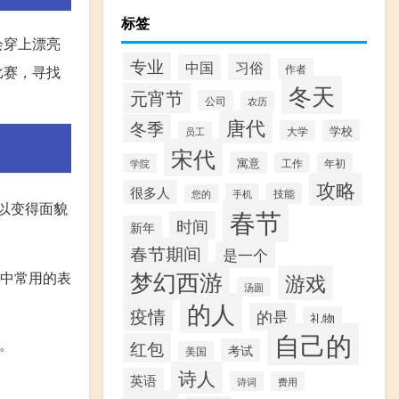
标签
会穿上漂亮
专业
习俗
中国
作者
比赛，寻找
冬天
元宵节
公司
农历
唐代
冬季
学校
大学
员工
宋代
寓意
工作
年初
学院
攻略
很多人
技能
手机
您的
以变得面貌
春节
时间
新年
春节期间
是一个
梦幻西游
》中常用的表
游戏
汤圆
的人
疫情
的是
礼物
自己的
。
红包
考试
美国
诗人
英语
诗词
费用