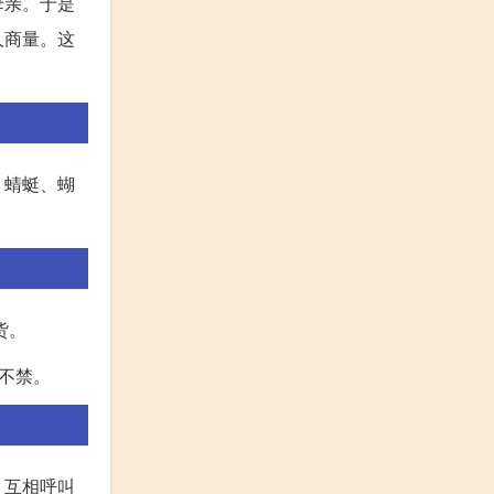
母亲。于是
人商量。这
、蜻蜓、蝴
货。
不禁。
，互相呼叫