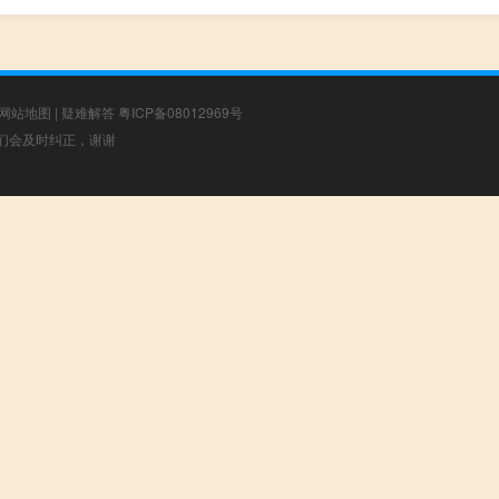
网站地图
|
疑难解答
粤ICP备08012969号
，我们会及时纠正，谢谢