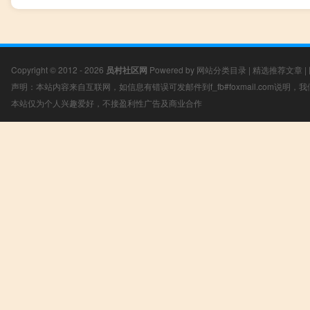
Copyright © 2012 - 2026
员村社区网
Powered by
网站分类目录
|
精选推荐文章
|
声明：本站内容来自互联网，如信息有错误可发邮件到f_fb#foxmail.com说明
本站仅为个人兴趣爱好，不接盈利性广告及商业合作