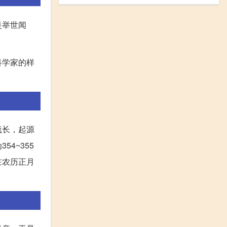
是举世闻
科学家的样
流长，起源
4~355
在农历正月