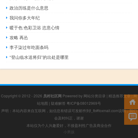
政治历练是什么意思
我问你多大年纪
暖于色:色彩卫浴 恣意心情
攻略 再怂
李子柒过年吃面条吗
“登山临水送将归”的出处是哪里
Copyright © 2012 - 2026
员村社区网
Powered by
网站分类目录
|
精选推荐文章
|
网
站地图
|
疑难解答
粤ICP备08012969号
声明：本站内容来自互联网，如信息有错误可发邮件到f_fb#foxmail.com说明，我们
会及时纠正，谢谢
本站仅为个人兴趣爱好，不接盈利性广告及商业合作
小男孩