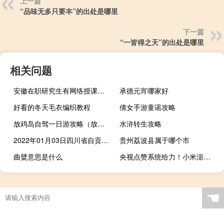
上一篇
“品味无多只要丰”的出处是哪里
下一篇
“一皆得之天”的出处是哪里
相关问题
安徽在职研究生有网络授课班吗
承德元宵哪家好
好看的冬天毛衣编织教程
倩女手游童谣攻略
放鸡岛自驾一日游攻略（放鸡岛）
水浒转生攻略
2022年01月03日四川省自贡疫情风险地区名单高、中、低风险数据消息
贵州荔波县属于哪个市
曲糵意思是什么
央视点赞系统给力！小米澎湃OS开发版首批机型11月中下旬推送
☚