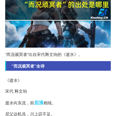
“而况顽冥者”出自宋代释文珦的《逝水》。
“而况顽冥者”全诗
《逝水》
宋代 释文珦
后浪
逝水向东流，前
相续。
尼父达机兆，川上叹不足。