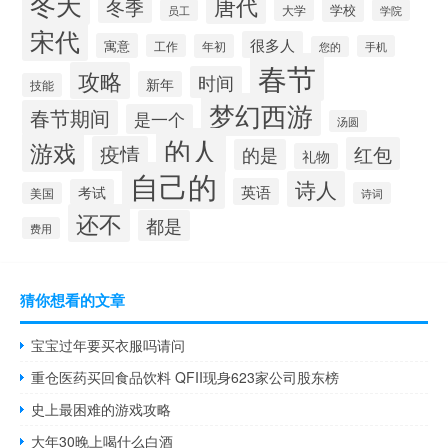
冬天
唐代
冬季
学校
大学
员工
学院
宋代
很多人
寓意
工作
年初
手机
您的
春节
攻略
时间
新年
技能
梦幻西游
春节期间
是一个
汤圆
的人
游戏
疫情
红包
的是
礼物
自己的
诗人
英语
考试
美国
诗词
还不
都是
费用
猜你想看的文章
宝宝过年要买衣服吗请问
重仓医药买回食品饮料 QFII现身623家公司股东榜
史上最困难的游戏攻略
大年30晚上喝什么白酒