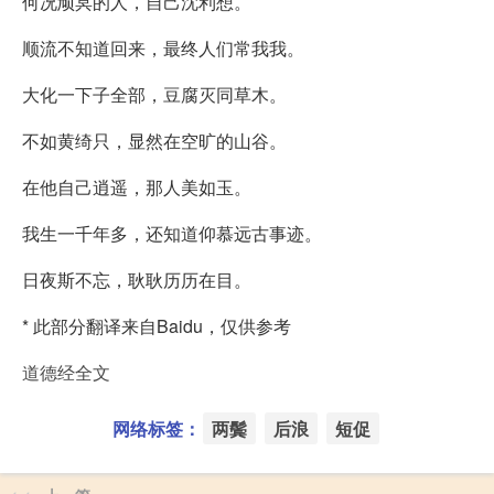
何况顽冥的人，自己沈利想。
顺流不知道回来，最终人们常我我。
大化一下子全部，豆腐灭同草木。
不如黄绮只，显然在空旷的山谷。
在他自己逍遥，那人美如玉。
我生一千年多，还知道仰慕远古事迹。
日夜斯不忘，耿耿历历在目。
* 此部分翻译来自Baidu，仅供参考
道德经全文
网络标签：
两鬓
后浪
短促