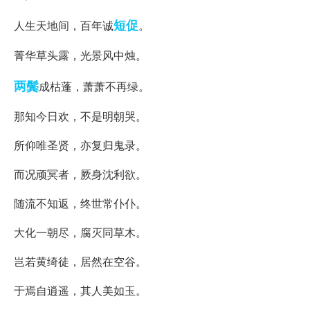
短促
人生天地间，百年诚
。
菁华草头露，光景风中烛。
两鬓
成枯蓬，萧萧不再绿。
那知今日欢，不是明朝哭。
所仰唯圣贤，亦复归鬼录。
而况顽冥者，厥身沈利欲。
随流不知返，终世常仆仆。
大化一朝尽，腐灭同草木。
岂若黄绮徒，居然在空谷。
于焉自逍遥，其人美如玉。