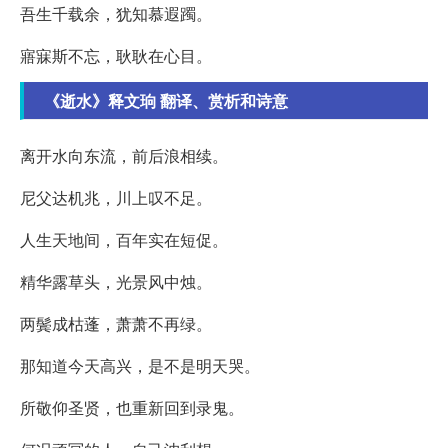
吾生千载余，犹知慕遐躅。
寤寐斯不忘，耿耿在心目。
《逝水》释文珦 翻译、赏析和诗意
离开水向东流，前后浪相续。
尼父达机兆，川上叹不足。
人生天地间，百年实在短促。
精华露草头，光景风中烛。
两鬓成枯蓬，萧萧不再绿。
那知道今天高兴，是不是明天哭。
所敬仰圣贤，也重新回到录鬼。