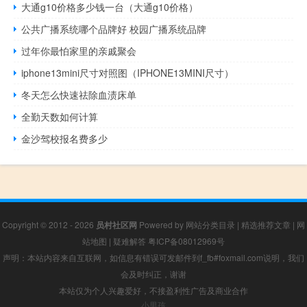
大通g10价格多少钱一台（大通g10价格）
公共广播系统哪个品牌好 校园广播系统品牌
过年你最怕家里的亲戚聚会
iphone13mini尺寸对照图（IPHONE13MINI尺寸）
冬天怎么快速祛除血渍床单
全勤天数如何计算
金沙驾校报名费多少
Copyright © 2012 - 2026
员村社区网
Powered by
网站分类目录
|
精选推荐文章
|
网
站地图
|
疑难解答
粤ICP备08012969号
声明：本站内容来自互联网，如信息有错误可发邮件到f_fb#foxmail.com说明，我们
会及时纠正，谢谢
本站仅为个人兴趣爱好，不接盈利性广告及商业合作
小男孩