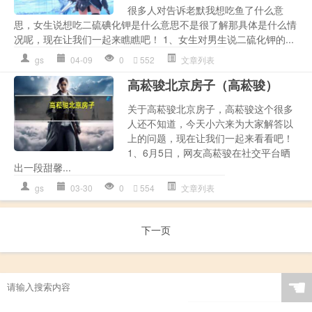
很多人对告诉老默我想吃鱼了什么意
思，女生说想吃二硫碘化钾是什么意思不是很了解那具体是什么情
况呢，现在让我们一起来瞧瞧吧！ 1、女生对男生说二硫化钾的...
gs
04-09
0
552
文章列表
高菘骏北京房子（高菘骏）
关于高菘骏北京房子，高菘骏这个很多
人还不知道，今天小六来为大家解答以
上的问题，现在让我们一起来看看吧！
1、6月5日，网友高菘骏在社交平台晒
出一段甜馨...
gs
03-30
0
554
文章列表
下一页
☚