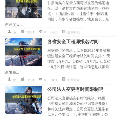
甘肃确实在某些方面可以被视为偏远地
区。以下是甘肃作为偏远地区的一些特
点： 1. 地理位置 ：甘肃位于中国西北
内陆，与多个省份接壤，地形狭长，东
西跨度大...
gs
12-31
0
476
文章列表
各省安全工程师报名时间
根据提供的信息，以下是2024年各省初
级注册安全工程师考试的时间安排： 天
津市 ：9月7日 安徽省 ：9月7日 江苏省
：9月21日 请注意，这些信息是根据最
新发布...
gs
12-31
0
811
文章列表
公司法人变更有时间限制吗
公司法人变更确实有时间限制。根据
《中华人民共和国公司登记管理条例》
和相关法律规定，公司变更法人通常有
以下几个要点： 1. 变更时间限制 ：公