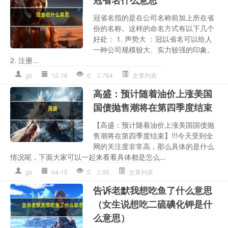
冠省名什么意思
冠省名指的是在公司名称前加上所在省
份的名称。这样的命名方式有以下几个
好处： 1. 声势大 ：冠以省名可以给人
一种公司规模较大、实力较强的印象。
2. 注册...
gs
12-16
0
764
文章列表
高盛：预计随着油价上涨美国
国债抛售潮将在第四季度结束
【高盛：预计随着油价上涨美国国债抛
售潮将在第四季度结束】!!!今天受到全
网的关注度非常高，那么具体的是什么
情况呢，下面大家可以一起来看看具体都是怎么...
gs
04-15
0
95
文章列表
告诉老默我想吃鱼了什么意思
（女生说想吃二硫碘化钾是什
么意思）