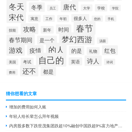
冬天
唐代
冬季
学校
大学
员工
学院
宋代
很多人
寓意
工作
年初
手机
您的
春节
攻略
时间
新年
技能
梦幻西游
春节期间
是一个
汤圆
的人
游戏
疫情
红包
的是
礼物
自己的
诗人
英语
考试
美国
诗词
还不
都是
费用
猜你想看的文章
增加的费用如何入账
年轻人给长辈怎么拜年视频
内房股多数下跌世茂集团跌超10%融创中国跌超9%富力地产跌超6%碧桂园、龙湖集团、雅居乐集团跌超5%